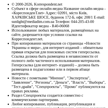
© 2000-2026, Korrespondent.net
Субъект в сфере онлайн-медиа Название онлайн-медиа -
«КореспонденТ.net» Адрес: 02091, місто Київ,
ХАРКІВСЬКЕ ШОСЕ, будинок 172-Б, офіс 208/1 E-mail:
sunlight@mediadim.com.ua
Телефон: 044-205-43-00
Идентификатор медиа - R40-06068
Использование любых материалов, размещённых на
сайте, разрешается при условии ссылки на
Корреспондент.net.
При копировании материалов со страницы «Новости
Украины и мира», для интернет-изданий – обязательна
прямая открытая для поисковых систем гиперссылка.
Ссылка должна быть размещена в независимости от
полного либо частичного использования материалов.
Гиперссылка (для интернет- изданий) – должна быть
размещена в подзаголовке или в первом абзаце
материала.
Новости с пометками "Мнение", "Экспертиза",
"Заявление", "Регионы", "Деньги", "Власть", "Выборы",
"Тест-драйв", "Спецпроекты", "Промо" публикуются на
правах рекламы.
Раздел Спецпроекты создается совместно с
коммерческими партнерами.
Любое копирование, публикация, републикация и