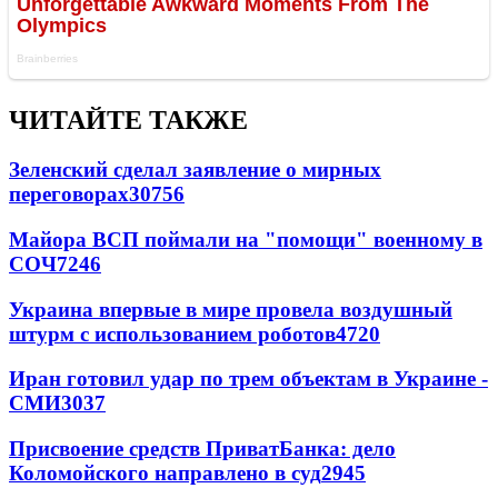
ЧИТАЙТЕ ТАКЖЕ
Зеленский сделал заявление о мирных
переговорах
30756
Майора ВСП поймали на "помощи" военному в
СОЧ
7246
Украина впервые в мире провела воздушный
штурм с использованием роботов
4720
Иран готовил удар по трем объектам в Украине -
СМИ
3037
Присвоение средств ПриватБанка: дело
Коломойского направлено в суд
2945