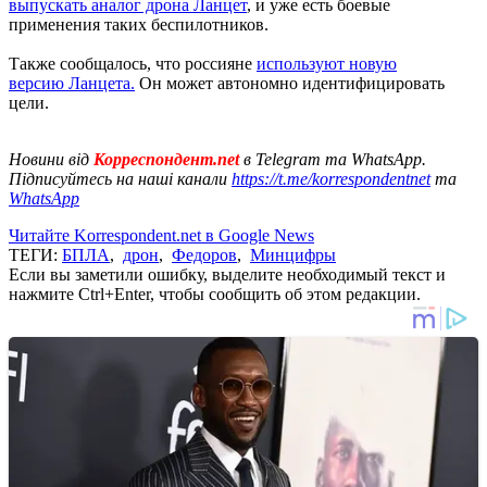
выпускать аналог дрона Ланцет
, и уже есть боевые
применения таких беспилотников.
Также сообщалось, что россияне
используют новую
версию Ланцета.
Он может автономно идентифицировать
цели.
Новини від
Корреспондент.net
в Telegram та WhatsApp.
Підписуйтесь на наші канали
https://t.me/korrespondentnet
та
WhatsApp
Читайте Korrespondent.net в Google News
ТЕГИ:
БПЛА
,
дрон
,
Федоров
,
Минцифры
Если вы заметили ошибку, выделите необходимый текст и
нажмите Ctrl+Enter, чтобы сообщить об этом редакции.