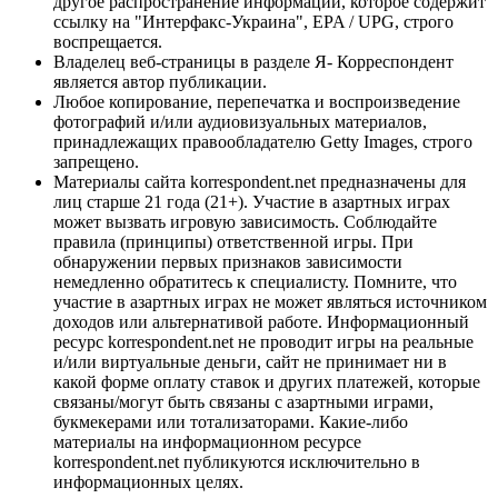
другое распространение информации, которое содержит
ссылку на "Интерфакс-Украина", EPA / UPG, строго
воспрещается.
Владелец веб-страницы в разделе Я- Корреспондент
является автор публикации.
Любое копирование, перепечатка и воспроизведение
фотографий и/или аудиовизуальных материалов,
принадлежащих правообладателю Getty Images, строго
запрещено.
Материалы сайта korrespondent.net предназначены для
лиц старше 21 года (21+). Участие в азартных играх
может вызвать игровую зависимость. Соблюдайте
правила (принципы) ответственной игры. При
обнаружении первых признаков зависимости
немедленно обратитесь к специалисту. Помните, что
участие в азартных играх не может являться источником
доходов или альтернативой работе. Информационный
ресурс korrespondent.net не проводит игры на реальные
и/или виртуальные деньги, сайт не принимает ни в
какой форме оплату ставок и других платежей, которые
связаны/могут быть связаны с азартными играми,
букмекерами или тотализаторами. Какие-либо
материалы на информационном ресурсе
korrespondent.net публикуются исключительно в
информационных целях.