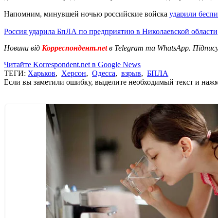
Напомним, минувшей ночью российские войска
ударили беспи
Россия ударила БпЛА по предприятию в Николаевской области
Новини від
Корреспондент.net
в Telegram та WhatsApp. Підпис
Читайте Korrespondent.net в Google News
ТЕГИ:
Харьков
,
Херсон
,
Одесса
,
взрыв
,
БПЛА
Если вы заметили ошибку, выделите необходимый текст и нажми