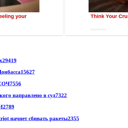
х
29419
Донбасса
15627
 СОЧ
7556
кого направлено в суд
7322
И
2789
triot начнет сбивать ракеты
2355