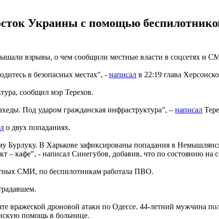
осток Украины с помощью беспилотнико
слышали взрывы, о чем сообщили местные власти в соцсетях и С
дитесь в безопасных местах", -
написал
в 22:19 глава Херсонск
тура, сообщил мэр Терехов.
ахеды. Под ударом гражданская инфраструктура", –
написал
Тере
л
о двух попаданиях.
у Бурлуку. В Харькове зафиксированы попадания в Немышлянск
 – кафе", - написал Синегубов, добавив, что по состоянию на 
стных СМИ, по беспилотникам работала ПВО.
традавшем.
ате вражеской дроновой атаки по Одессе. 44-летний мужчина пол
нскую помощь в больнице.