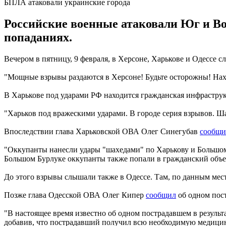
БПЛА атаковали украинские города
Российские военные атаковали Юг и В
попаданиях.
Вечером в пятницу, 9 февраля, в Херсоне, Харькове и Одессе 
"Мощные взрывы раздаются в Херсоне! Будьте осторожны! Нахо
В Харькове под ударами РФ находится гражданская инфраструк
"Харьков под вражескими ударами. В городе серия взрывов. Ш
Впоследствии глава Харьковской ОВА Олег Синегубав
сообщи
"Оккупанты нанесли удары "шахедами" по Харькову и Большом
Большом Бурлуке оккупанты также попали в гражданский объект
До этого взрывы слышали также в Одессе. Там, по данным ме
Позже глава Одесской ОВА Олег Кипер
сообщил
об одном пос
"В настоящее время известно об одном пострадавшем в результ
добавив, что пострадавший получил всю необходимую медици