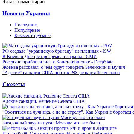
Читать комментарии
Новости Украины
Последние
Популярные
Комментируемые
РФ создала "украинскую бригаду" из пленных - ISW
В Киеве и Днепре прогремели взрывы - СМИ
Россияне приблизились к Константиновке - DeepState
Жовква рассказал, о чем будут говорить Зеленский и Вучич
"Адские" санкции США против РФ: реакция Зеленского
Сюжеты
Адские санкции. Решение Сената США
"Охотиться на лучника, а не на стрелу". Как Украине бороться 
Загадочный звук напугал Москву: что это было
Итоги 06.08: Санкции против РФ и дрон в Лейпциге