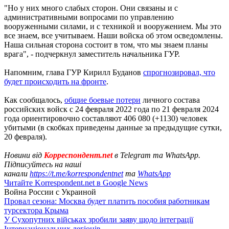
"Но у них много слабых сторон. Они связаны и с
административными вопросами по управлению
вооруженными силами, и с техникой и вооружением. Мы это
все знаем, все учитываем. Наши войска об этом осведомлены.
Наша сильная сторона состоит в том, что мы знаем планы
врага", - подчеркнул заместитель начальника ГУР.
Напомним, глава ГУР Кирилл Буданов
спрогнозировал, что
будет происходить на фронте
.
Как сообщалось,
общие боевые потери
личного состава
российских войск с 24 февраля 2022 года по 21 февраля 2024
года ориентировочно составляют 406 080 (+1130) человек
убитыми (в скобках приведены данные за предыдущие сутки,
20 февраля).
Новини від
Корреспондент.net
в Telegram та WhatsApp.
Підписуйтесь на наші
канали
https://t.me/korrespondentnet
та
WhatsApp
Читайте Korrespondent.net в Google News
Война России с Украиной
Провал сезона: Москва будет платить пособия работникам
турсектора Крыма
У Сухопутних військах зробили заяву щодо інтеграції
Інтернаціональних легіонів