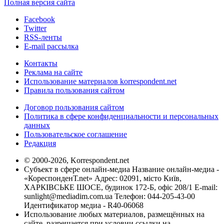
Полная версия сайта
Facebook
Twitter
RSS-ленты
E-mail рассылка
Контакты
Реклама на сайте
Использование материалов korrespondent.net
Правила пользования сайтом
Договор пользования сайтом
Политика в сфере конфиденциальности и персональных
данных
Пользовательское соглашение
Редакция
© 2000-2026, Korrespondent.net
Субъект в сфере онлайн-медиа Название онлайн-медиа -
«КореспонденТ.net» Адрес: 02091, місто Київ,
ХАРКІВСЬКЕ ШОСЕ, будинок 172-Б, офіс 208/1 E-mail:
sunlight@mediadim.com.ua
Телефон: 044-205-43-00
Идентификатор медиа - R40-06068
Использование любых материалов, размещённых на
сайте, разрешается при условии ссылки на