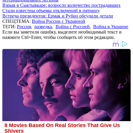
Взрыв в Сыктывкаре: возросло количество пострадавших
Стали известны объемы отключений в пятницу
Встреча президентов: Ермак и Рубио обсудили детали
СПЕЦТЕМА:
Война России с Украиной
ТЕГИ:
Россия
,
разведка
,
Война с Россией
,
Война в Украине
Если вы заметили ошибку, выделите необходимый текст и
нажмите Ctrl+Enter, чтобы сообщить об этом редакции.