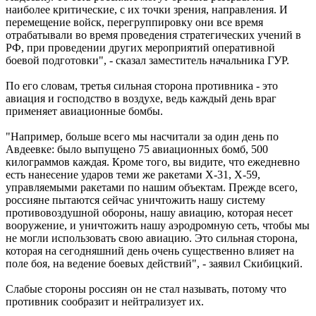
наиболее критические, с их точки зрения, направления. И
перемещение войск, перегруппировку они все время
отрабатывали во время проведения стратегических учений в
РФ, при проведении других мероприятий оперативной
боевой подготовки", - сказал заместитель начальника ГУР.
По его словам, третья сильная сторона противника - это
авиация и господство в воздухе, ведь каждый день враг
применяет авиационные бомбы.
"Например, больше всего мы насчитали за один день по
Авдеевке: было выпущено 75 авиационных бомб, 500
килограммов каждая. Кроме того, вы видите, что ежедневно
есть нанесение ударов теми же ракетами Х-31, Х-59,
управляемыми ракетами по нашим объектам. Прежде всего,
россияне пытаются сейчас уничтожить нашу систему
противовоздушной обороны, нашу авиацию, которая несет
вооружение, и уничтожить нашу аэродромную сеть, чтобы мы
не могли использовать свою авиацию. Это сильная сторона,
которая на сегодняшний день очень существенно влияет на
поле боя, на ведение боевых действий", - заявил Скибицкий.
Слабые стороны россиян он не стал называть, потому что
противник сообразит и нейтрализует их.