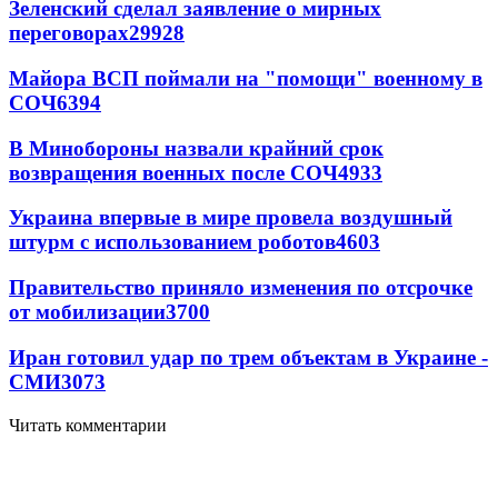
Зеленский сделал заявление о мирных
переговорах
29928
Майора ВСП поймали на "помощи" военному в
СОЧ
6394
В Минобороны назвали крайний срок
возвращения военных после СОЧ
4933
Украина впервые в мире провела воздушный
штурм с использованием роботов
4603
Правительство приняло изменения по отсрочке
от мобилизации
3700
Иран готовил удар по трем объектам в Украине -
СМИ
3073
Читать комментарии