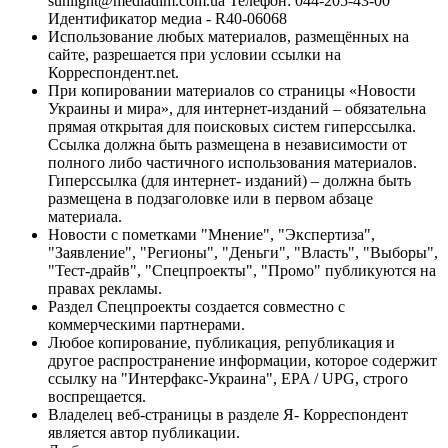
sunlight@mediadim.com.ua
Телефон: 044-205-43-00
Идентификатор медиа - R40-06068
Использование любых материалов, размещённых на
сайте, разрешается при условии ссылки на
Корреспондент.net.
При копировании материалов со страницы «Новости
Украины и мира», для интернет-изданий – обязательна
прямая открытая для поисковых систем гиперссылка.
Ссылка должна быть размещена в независимости от
полного либо частичного использования материалов.
Гиперссылка (для интернет- изданий) – должна быть
размещена в подзаголовке или в первом абзаце
материала.
Новости с пометками "Мнение", "Экспертиза",
"Заявление", "Регионы", "Деньги", "Власть", "Выборы",
"Тест-драйв", "Спецпроекты", "Промо" публикуются на
правах рекламы.
Раздел Спецпроекты создается совместно с
коммерческими партнерами.
Любое копирование, публикация, републикация и
другое распространение информации, которое содержит
ссылку на "Интерфакс-Украина", EPA / UPG, строго
воспрещается.
Владелец веб-страницы в разделе Я- Корреспондент
является автор публикации.