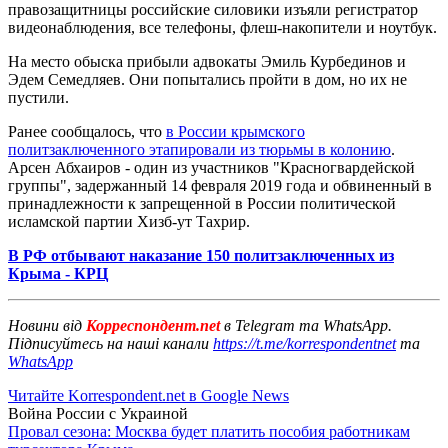
правозащитницы российские силовики изъяли регистратор
видеонаблюдения, все телефоны, флеш-накопители и ноутбук.
На место обыска прибыли адвокаты Эмиль Курбединов и
Эдем Семедляев. Они попытались пройти в дом, но их не
пустили.
Ранее сообщалось, что
в России крымского
политзаключенного этапировали из тюрьмы в колонию
.
Арсен Абхаиров - один из участников "Красногвардейской
группы", задержанный 14 февраля 2019 года и обвиненный в
принадлежности к запрещенной в России политической
исламской партии Хизб-ут Тахрир.
В РФ отбывают наказание 150 политзаключенных из
Крыма - КРЦ
Новини від
Корреспондент.net
в Telegram та WhatsApp.
Підписуйтесь на наші канали
https://t.me/korrespondentnet
та
WhatsApp
Читайте Korrespondent.net в Google News
Война России с Украиной
Провал сезона: Москва будет платить пособия работникам