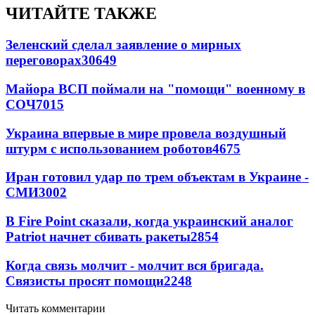
ЧИТАЙТЕ ТАКЖЕ
Зеленский сделал заявление о мирных
переговорах
30649
Майора ВСП поймали на "помощи" военному в
СОЧ
7015
Украина впервые в мире провела воздушный
штурм с использованием роботов
4675
Иран готовил удар по трем объектам в Украине -
СМИ
3002
В Fire Point сказали, когда украинский аналог
Patriot начнет сбивать ракеты
2854
Когда связь молчит - молчит вся бригада.
Связисты просят помощи
2248
Читать комментарии