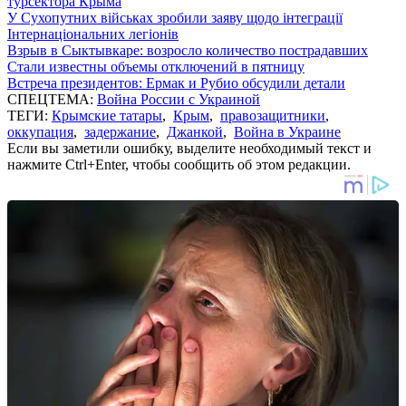
турсектора Крыма
У Сухопутних військах зробили заяву щодо інтеграції
Інтернаціональних легіонів
Взрыв в Сыктывкаре: возросло количество пострадавших
Стали известны объемы отключений в пятницу
Встреча президентов: Ермак и Рубио обсудили детали
СПЕЦТЕМА:
Война России с Украиной
ТЕГИ:
Крымские татары
,
Крым
,
правозащитники
,
оккупация
,
задержание
,
Джанкой
,
Война в Украине
Если вы заметили ошибку, выделите необходимый текст и
нажмите Ctrl+Enter, чтобы сообщить об этом редакции.