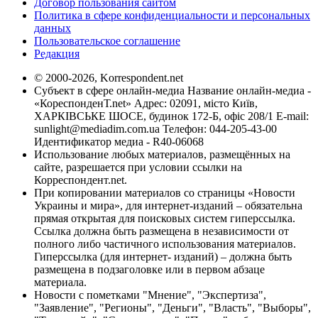
Договор пользования сайтом
Политика в сфере конфиденциальности и персональных
данных
Пользовательское соглашение
Редакция
© 2000-2026, Korrespondent.net
Субъект в сфере онлайн-медиа Название онлайн-медиа -
«КореспонденТ.net» Адрес: 02091, місто Київ,
ХАРКІВСЬКЕ ШОСЕ, будинок 172-Б, офіс 208/1 E-mail:
sunlight@mediadim.com.ua
Телефон: 044-205-43-00
Идентификатор медиа - R40-06068
Использование любых материалов, размещённых на
сайте, разрешается при условии ссылки на
Корреспондент.net.
При копировании материалов со страницы «Новости
Украины и мира», для интернет-изданий – обязательна
прямая открытая для поисковых систем гиперссылка.
Ссылка должна быть размещена в независимости от
полного либо частичного использования материалов.
Гиперссылка (для интернет- изданий) – должна быть
размещена в подзаголовке или в первом абзаце
материала.
Новости с пометками "Мнение", "Экспертиза",
"Заявление", "Регионы", "Деньги", "Власть", "Выборы",