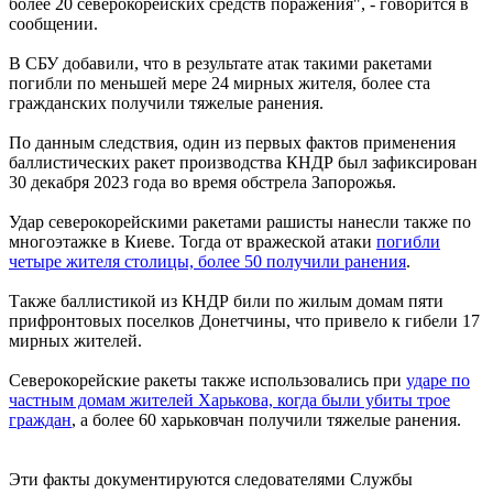
более 20 северокорейских средств поражения", - говорится в
сообщении.
В СБУ добавили, что в результате атак такими ракетами
погибли по меньшей мере 24 мирных жителя, более ста
гражданских получили тяжелые ранения.
По данным следствия, один из первых фактов применения
баллистических ракет производства КНДР был зафиксирован
30 декабря 2023 года во время обстрела Запорожья.
Удар северокорейскими ракетами рашисты нанесли также по
многоэтажке в Киеве. Тогда от вражеской атаки
погибли
четыре жителя столицы, более 50 получили ранения
.
Также баллистикой из КНДР били по жилым домам пяти
прифронтовых поселков Донетчины, что привело к гибели 17
мирных жителей.
Северокорейские ракеты также использовались при
ударе по
частным домам жителей Харькова, когда были убиты трое
граждан
, а более 60 харьковчан получили тяжелые ранения.
Эти факты документируются следователями Службы