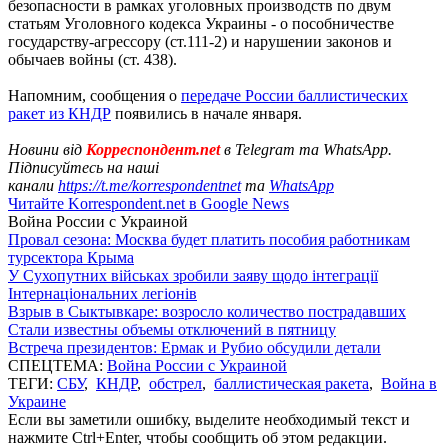
безопасности в рамках уголовных производств по двум
статьям Уголовного кодекса Украины - о пособничестве
государству-агрессору (ст.111-2) и нарушении законов и
обычаев войны (⁠ст. 438).
Напомним, сообщения о
передаче России баллистических
ракет из КНДР
появились в начале января.
Новини від
Корреспондент.net
в Telegram та WhatsApp.
Підписуйтесь на наші
канали
https://t.me/korrespondentnet
та
WhatsApp
Читайте Korrespondent.net в Google News
Война России с Украиной
Провал сезона: Москва будет платить пособия работникам
турсектора Крыма
У Сухопутних військах зробили заяву щодо інтеграції
Інтернаціональних легіонів
Взрыв в Сыктывкаре: возросло количество пострадавших
Стали известны объемы отключений в пятницу
Встреча президентов: Ермак и Рубио обсудили детали
СПЕЦТЕМА:
Война России с Украиной
ТЕГИ:
СБУ
,
КНДР
,
обстрел
,
баллистическая ракета
,
Война в
Украине
Если вы заметили ошибку, выделите необходимый текст и
нажмите Ctrl+Enter, чтобы сообщить об этом редакции.