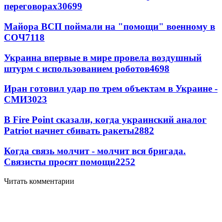
переговорах
30699
Майора ВСП поймали на "помощи" военному в
СОЧ
7118
Украина впервые в мире провела воздушный
штурм с использованием роботов
4698
Иран готовил удар по трем объектам в Украине -
СМИ
3023
В Fire Point сказали, когда украинский аналог
Patriot начнет сбивать ракеты
2882
Когда связь молчит - молчит вся бригада.
Связисты просят помощи
2252
Читать комментарии