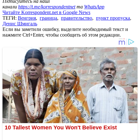
Підписуйтесь на наші
канали
https://t.me/korrespondentnet
та
WhatsApp
Читайте Korrespondent.net в Google News
ТЕГИ:
Венгрия
,
граница
,
правительство
,
пункт пропуска
,
Денис Шмигаль
Если вы заметили ошибку, выделите необходимый текст и
нажмите Ctrl+Enter, чтобы сообщить об этом редакции.