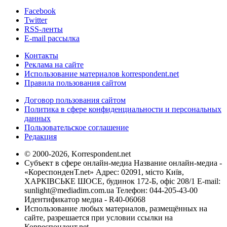
Facebook
Twitter
RSS-ленты
E-mail рассылка
Контакты
Реклама на сайте
Использование материалов korrespondent.net
Правила пользования сайтом
Договор пользования сайтом
Политика в сфере конфиденциальности и персональных
данных
Пользовательское соглашение
Редакция
© 2000-2026, Korrespondent.net
Субъект в сфере онлайн-медиа Название онлайн-медиа -
«КореспонденТ.net» Адрес: 02091, місто Київ,
ХАРКІВСЬКЕ ШОСЕ, будинок 172-Б, офіс 208/1 E-mail:
sunlight@mediadim.com.ua
Телефон: 044-205-43-00
Идентификатор медиа - R40-06068
Использование любых материалов, размещённых на
сайте, разрешается при условии ссылки на
Корреспондент.net.