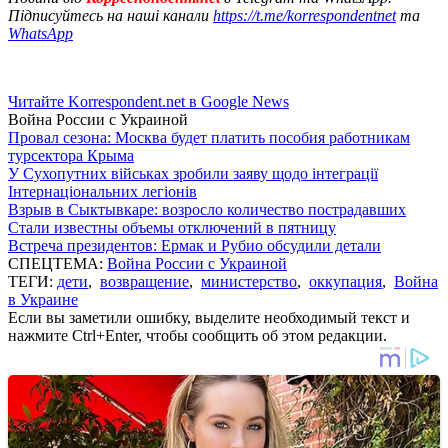
Підписуйтесь на наші канали
https://t.me/korrespondentnet
та
WhatsApp
Читайте Korrespondent.net в Google News
Война России с Украиной
Провал сезона: Москва будет платить пособия работникам
турсектора Крыма
У Сухопутних військах зробили заяву щодо інтеграції
Інтернаціональних легіонів
Взрыв в Сыктывкаре: возросло количество пострадавших
Стали известны объемы отключений в пятницу
Встреча президентов: Ермак и Рубио обсудили детали
СПЕЦТЕМА:
Война России с Украиной
ТЕГИ:
дети
,
возвращение
,
министерство
,
оккупация
,
Война
в Украине
Если вы заметили ошибку, выделите необходимый текст и
нажмите Ctrl+Enter, чтобы сообщить об этом редакции.