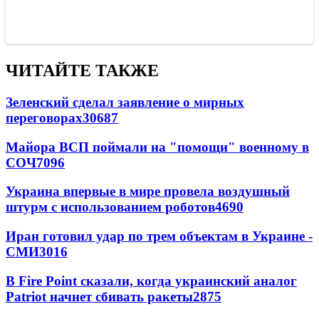
ЧИТАЙТЕ ТАКЖЕ
Зеленский сделал заявление о мирных
переговорах
30687
Майора ВСП поймали на "помощи" военному в
СОЧ
7096
Украина впервые в мире провела воздушный
штурм с использованием роботов
4690
Иран готовил удар по трем объектам в Украине -
СМИ
3016
В Fire Point сказали, когда украинский аналог
Patriot начнет сбивать ракеты
2875