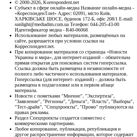
© 2000-2026, Korrespondent.net
Субъект в сфере онлайн-медиа Название онлайн-медиа -
«КореспонденТ.net» Адрес: 02091, місто Київ,
ХАРКІВСЬКЕ ШОСЕ, будинок 172-Б, офіс 208/1 E-mail:
sunlight@mediadim.com.ua
Телефон: 044-205-43-00
Идентификатор медиа - R40-06068
Использование любых материалов, размещённых на
сайте, разрешается при условии ссылки на
Корреспондент.net.
При копировании материалов со страницы «Новости
Украины и мира», для интернет-изданий – обязательна
прямая открытая для поисковых систем гиперссылка.
Ссылка должна быть размещена в независимости от
полного либо частичного использования материалов.
Гиперссылка (для интернет- изданий) – должна быть
размещена в подзаголовке или в первом абзаце
материала.
Новости с пометками "Мнение", "Экспертиза",
"Заявление", "Регионы", "Деньги", "Власть", "Выборы",
"Тест-драйв", "Спецпроекты", "Промо" публикуются на
правах рекламы.
Раздел Спецпроекты создается совместно с
коммерческими партнерами.
Любое копирование, публикация, републикация и
другое распространение информации, которое содержит