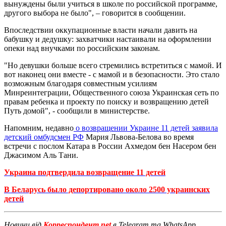
вынуждены были учиться в школе по российской программе,
другого выбора не было", – говорится в сообщении.
Впоследствии оккупационные власти начали давить на
бабушку и дедушку: захватчики настаивали на оформлении
опеки над внучками по российским законам.
"Но девушки больше всего стремились встретиться с мамой. И
вот наконец они вместе - с мамой и в безопасности. Это стало
возможным благодаря совместным усилиям
Минреинтеграции, Общественного союза Украинская сеть по
правам ребенка и проекту по поиску и возвращению детей
Путь домой", - сообщили в министерстве.
Напомним, недавно
о возвращении Украине 11 детей заявила
детский омбудсмен РФ
Мария Львова-Белова во время
встречи с послом Катара в России Ахмедом бен Насером бен
Джасимом Аль Тани.
Украина подтвердила возвращение 11 детей
В Беларусь было депортировано около 2500 украинских
детей
Новини від
Корреспондент.net
в Telegram та WhatsApp.