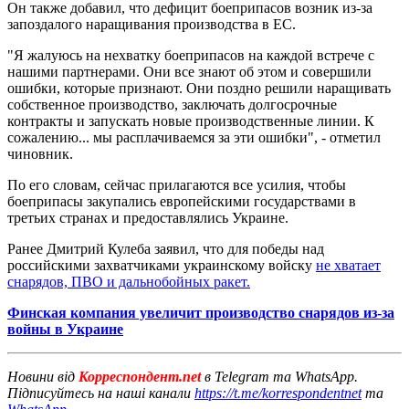
Он также добавил, что дефицит боеприпасов возник из-за
запоздалого наращивания производства в ЕС.
"Я жалуюсь на нехватку боеприпасов на каждой встрече с
нашими партнерами. Они все знают об этом и совершили
ошибки, которые признают. Они поздно решили наращивать
собственное производство, заключать долгосрочные
контракты и запускать новые производственные линии. К
сожалению... мы расплачиваемся за эти ошибки", - отметил
чиновник.
По его словам, сейчас прилагаются все усилия, чтобы
боеприпасы закупались европейскими государствами в
третьих странах и предоставлялись Украине.
Ранее Дмитрий Кулеба заявил, что для победы над
российскими захватчиками украинскому войску
не хватает
снарядов, ПВО и дальнобойных ракет.
Финская компания увеличит производство снарядов из-за
войны в Украине
Новини від
Корреспондент.net
в Telegram та WhatsApp.
Підписуйтесь на наші канали
https://t.me/korrespondentnet
та