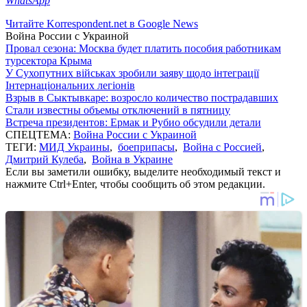
WhatsApp
Читайте Korrespondent.net в Google News
Война России с Украиной
Провал сезона: Москва будет платить пособия работникам
турсектора Крыма
У Сухопутних військах зробили заяву щодо інтеграції
Інтернаціональних легіонів
Взрыв в Сыктывкаре: возросло количество пострадавших
Стали известны объемы отключений в пятницу
Встреча президентов: Ермак и Рубио обсудили детали
СПЕЦТЕМА:
Война России с Украиной
ТЕГИ:
МИД Украины
,
боеприпасы
,
Война с Россией
,
Дмитрий Кулеба
,
Война в Украине
Если вы заметили ошибку, выделите необходимый текст и
нажмите Ctrl+Enter, чтобы сообщить об этом редакции.