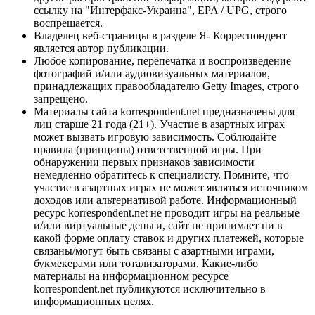
ссылку на "Интерфакс-Украина", EPA / UPG, строго
воспрещается.
Владелец веб-страницы в разделе Я- Корреспондент
является автор публикации.
Любое копирование, перепечатка и воспроизведение
фотографий и/или аудиовизуальных материалов,
принадлежащих правообладателю Getty Images, строго
запрещено.
Материалы сайта korrespondent.net предназначены для
лиц старше 21 года (21+). Участие в азартных играх
может вызвать игровую зависимость. Соблюдайте
правила (принципы) ответственной игры. При
обнаружении первых признаков зависимости
немедленно обратитесь к специалисту. Помните, что
участие в азартных играх не может являться источником
доходов или альтернативой работе. Информационный
ресурс korrespondent.net не проводит игры на реальные
и/или виртуальные деньги, сайт не принимает ни в
какой форме оплату ставок и других платежей, которые
связаны/могут быть связаны с азартными играми,
букмекерами или тотализаторами. Какие-либо
материалы на информационном ресурсе
korrespondent.net публикуются исключительно в
информационных целях.