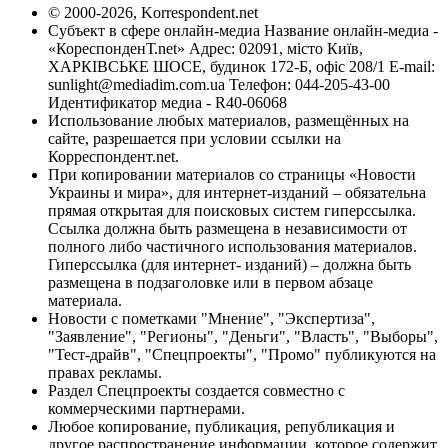
© 2000-2026, Korrespondent.net
Субъект в сфере онлайн-медиа Название онлайн-медиа -
«КореспонденТ.net» Адрес: 02091, місто Київ,
ХАРКІВСЬКЕ ШОСЕ, будинок 172-Б, офіс 208/1 E-mail:
sunlight@mediadim.com.ua
Телефон: 044-205-43-00
Идентификатор медиа - R40-06068
Использование любых материалов, размещённых на
сайте, разрешается при условии ссылки на
Корреспондент.net.
При копировании материалов со страницы «Новости
Украины и мира», для интернет-изданий – обязательна
прямая открытая для поисковых систем гиперссылка.
Ссылка должна быть размещена в независимости от
полного либо частичного использования материалов.
Гиперссылка (для интернет- изданий) – должна быть
размещена в подзаголовке или в первом абзаце
материала.
Новости с пометками "Мнение", "Экспертиза",
"Заявление", "Регионы", "Деньги", "Власть", "Выборы",
"Тест-драйв", "Спецпроекты", "Промо" публикуются на
правах рекламы.
Раздел Спецпроекты создается совместно с
коммерческими партнерами.
Любое копирование, публикация, републикация и
другое распространение информации, которое содержит