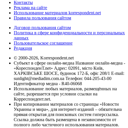
Контакты
Реклама на сайте
Использование материалов korrespondent.net
Правила пользования сайтом
Договор пользования сайтом
Политика в сфере конфиденциальности и персональных
данных
Пользовательское соглашение
Редакция
© 2000-2026, Korrespondent.net
Субъект в сфере онлайн-медиа Название онлайн-медиа -
«КореспонденТ.net» Адрес: 02091, місто Київ,
ХАРКІВСЬКЕ ШОСЕ, будинок 172-Б, офіс 208/1 E-mail:
sunlight@mediadim.com.ua
Телефон: 044-205-43-00
Идентификатор медиа - R40-06068
Использование любых материалов, размещённых на
сайте, разрешается при условии ссылки на
Корреспондент.net.
При копировании материалов со страницы «Новости
Украины и мира», для интернет-изданий – обязательна
прямая открытая для поисковых систем гиперссылка.
Ссылка должна быть размещена в независимости от
полного либо частичного использования материалов.