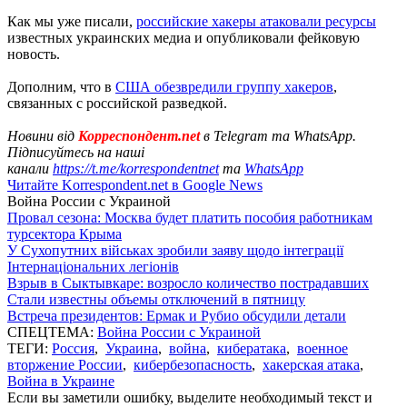
Как мы уже писали,
российские хакеры атаковали ресурсы
известных украинских медиа и опубликовали фейковую
новость.
Дополним, что в
США обезвредили группу хакеров
,
связанных с российской разведкой.
Новини від
Корреспондент.net
в Telegram та WhatsApp.
Підписуйтесь на наші
канали
https://t.me/korrespondentnet
та
WhatsApp
Читайте Korrespondent.net в Google News
Война России с Украиной
Провал сезона: Москва будет платить пособия работникам
турсектора Крыма
У Сухопутних військах зробили заяву щодо інтеграції
Інтернаціональних легіонів
Взрыв в Сыктывкаре: возросло количество пострадавших
Стали известны объемы отключений в пятницу
Встреча президентов: Ермак и Рубио обсудили детали
СПЕЦТЕМА:
Война России с Украиной
ТЕГИ:
Россия
,
Украина
,
война
,
кибератака
,
военное
вторжение России
,
кибербезопасность
,
хакерская атака
,
Война в Украине
Если вы заметили ошибку, выделите необходимый текст и