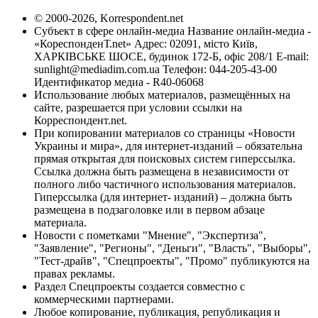
© 2000-2026, Korrespondent.net
Субъект в сфере онлайн-медиа Название онлайн-медиа -
«КореспонденТ.net» Адрес: 02091, місто Київ,
ХАРКІВСЬКЕ ШОСЕ, будинок 172-Б, офіс 208/1 E-mail:
sunlight@mediadim.com.ua
Телефон: 044-205-43-00
Идентификатор медиа - R40-06068
Использование любых материалов, размещённых на
сайте, разрешается при условии ссылки на
Корреспондент.net.
При копировании материалов со страницы «Новости
Украины и мира», для интернет-изданий – обязательна
прямая открытая для поисковых систем гиперссылка.
Ссылка должна быть размещена в независимости от
полного либо частичного использования материалов.
Гиперссылка (для интернет- изданий) – должна быть
размещена в подзаголовке или в первом абзаце
материала.
Новости с пометками "Мнение", "Экспертиза",
"Заявление", "Регионы", "Деньги", "Власть", "Выборы",
"Тест-драйв", "Спецпроекты", "Промо" публикуются на
правах рекламы.
Раздел Спецпроекты создается совместно с
коммерческими партнерами.
Любое копирование, публикация, републикация и