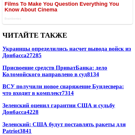
ЧИТАЙТЕ ТАКЖЕ
Украинцы определились насчет вывода войск из
Донбасса
27285
Присвоение средств ПриватБанка: дело
Коломойского направлено в суд
8134
ВСУ получили новое снаряжение Бундесвера:
что входит в комплект
7314
Зеленский оценил гарантии США и судьбу
Донбасса
4228
Зеленский: США будут поставлять ракеты для
Patriot
3841