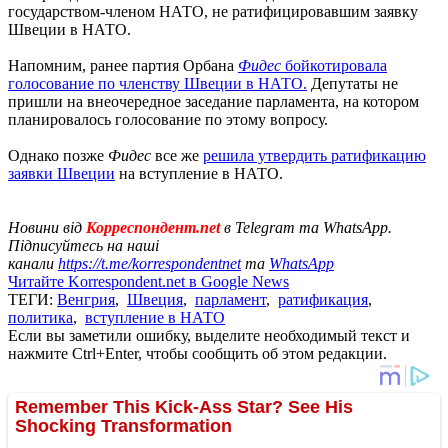
государством-членом НАТО, не ратифицировавшим заявку
Швеции в НАТО.
Напомним, ранее партия Орбана
Фидес
бойкотировала
голосование по членству Швеции в НАТО.
Депутаты не
пришли на внеочередное заседание парламента, на котором
планировалось голосование по этому вопросу.
Однако позже
Фидес
все же
решила утвердить ратификацию
заявки Швеции
на вступление в НАТО.
Новини від
Корреспондент.net
в Telegram та WhatsApp.
Підписуйтесь на наші
канали
https://t.me/korrespondentnet
та
WhatsApp
Читайте Korrespondent.net в Google News
ТЕГИ:
Венгрия
,
Швеция
,
парламент
,
ратификация
,
политика
,
вступление в НАТО
Если вы заметили ошибку, выделите необходимый текст и
нажмите Ctrl+Enter, чтобы сообщить об этом редакции.