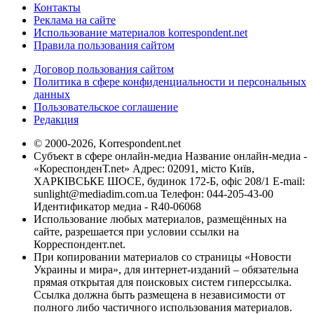
Контакты
Реклама на сайте
Использование материалов korrespondent.net
Правила пользования сайтом
Договор пользования сайтом
Политика в сфере конфиденциальности и персональных
данных
Пользовательское соглашение
Редакция
© 2000-2026, Korrespondent.net
Субъект в сфере онлайн-медиа Название онлайн-медиа -
«КореспонденТ.net» Адрес: 02091, місто Київ,
ХАРКІВСЬКЕ ШОСЕ, будинок 172-Б, офіс 208/1 E-mail:
sunlight@mediadim.com.ua
Телефон: 044-205-43-00
Идентификатор медиа - R40-06068
Использование любых материалов, размещённых на
сайте, разрешается при условии ссылки на
Корреспондент.net.
При копировании материалов со страницы «Новости
Украины и мира», для интернет-изданий – обязательна
прямая открытая для поисковых систем гиперссылка.
Ссылка должна быть размещена в независимости от
полного либо частичного использования материалов.