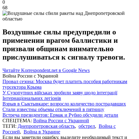
0
68
Воздушные силы предупредили о
применении врагом баллистики и
призвали общинам внимательно
прислушиваться к сигналу тревоги.
Читайте Korrespondent.net в Google News
Война России с Украиной
Провал сезона: Москва будет платить пособия работникам
турсектора Крыма
У Сухопутних військах зробили заяву щодо інтеграції
Інтернаціональних легіонів
Взрыв в Сыктывкаре: возросло количество пострадавших
Стали известны объемы отключений в пятницу
Встреча президентов: Ермак и Рубио обсудили детали
СПЕЦТЕМА:
Война России с Украиной
ТЕГИ:
Днепропетровская область
,
обстрел
,
Война с
Россией
,
Война в Украине
Если вы заметили ошибку, выделите необходимый текст и