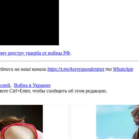
му реестру ущерба от войны РФ
.
уйтесь на наші канали
https://t.me/korrespondentnet
та
WhatsApp
ссией
,
Война в Украине
те Ctrl+Enter, чтобы сообщить об этом редакции.