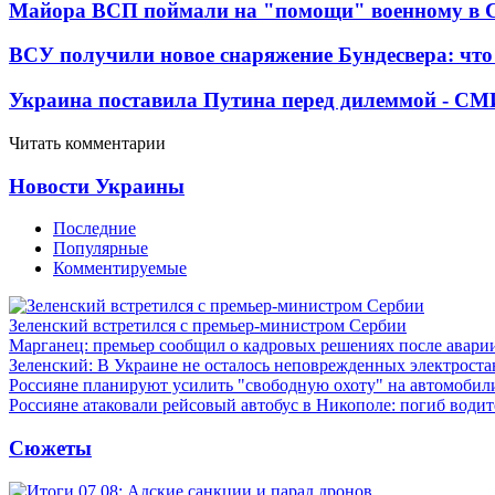
Майора ВСП поймали на "помощи" военному в
ВСУ получили новое снаряжение Бундесвера: что
Украина поставила Путина перед дилеммой - СМ
Читать комментарии
Новости Украины
Последние
Популярные
Комментируемые
Зеленский встретился с премьер-министром Сербии
Марганец: премьер сообщил о кадровых решениях после авари
Зеленский: В Украине не осталось неповрежденных электрост
Россияне планируют усилить "свободную охоту" на автомобил
Россияне атаковали рейсовый автобус в Никополе: погиб водит
Сюжеты