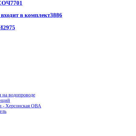
 СОЧ
7701
 входит в комплект
3886
И
2975
и на водопроводе
анций
и - Херсонская ОВА
ель