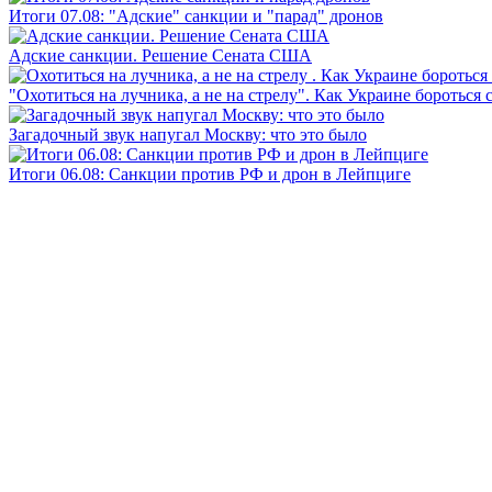
Итоги 07.08: "Адские" санкции и "парад" дронов
Адские санкции. Решение Сената США
"Охотиться на лучника, а не на стрелу". Как Украине бороться 
Загадочный звук напугал Москву: что это было
Итоги 06.08: Санкции против РФ и дрон в Лейпциге