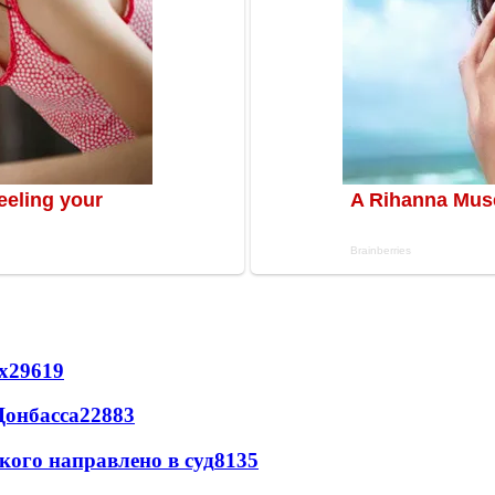
х
29619
Донбасса
22883
кого направлено в суд
8135