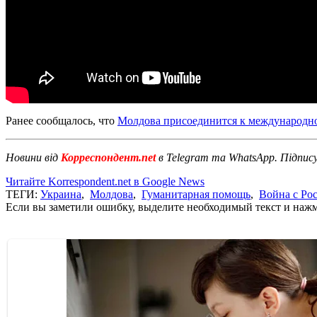
Ранее сообщалось, что
Молдова присоединится к международно
Новини від
Корреспондент.net
в Telegram та WhatsApp. Підпис
Читайте Korrespondent.net в Google News
ТЕГИ:
Украина
,
Молдова
,
Гуманитарная помощь
,
Война с Ро
Если вы заметили ошибку, выделите необходимый текст и нажми