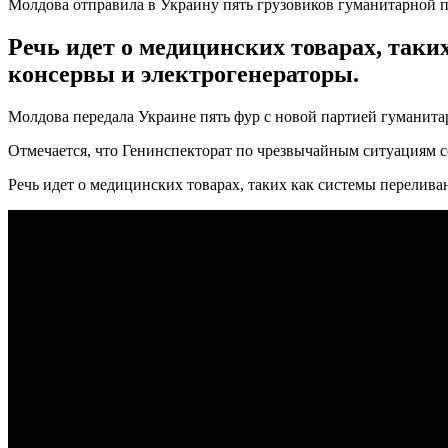
Молдова отправила в Украину пять грузовиков гуманитарной
Речь идет о медицинских товарах, так
консервы и электрогенераторы.
Молдова передала Украине пять фур с новой партией гуманита
Отмечается, что Генинспекторат по чрезвычайным ситуациям с
Речь идет о медицинских товарах, таких как системы перелива