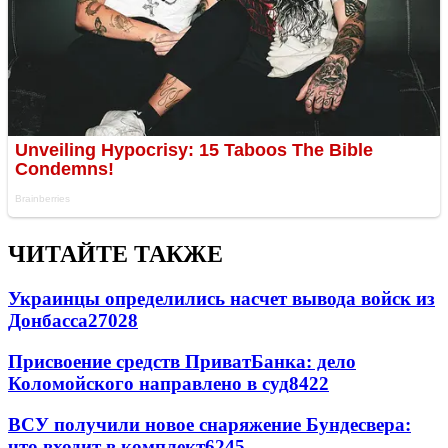
ЧИТАЙТЕ ТАКЖЕ
Украинцы определились насчет вывода войск из
Донбасса
27028
Присвоение средств ПриватБанка: дело
Коломойского направлено в суд
8422
ВСУ получили новое снаряжение Бундесвера:
что входит в комплект
6245