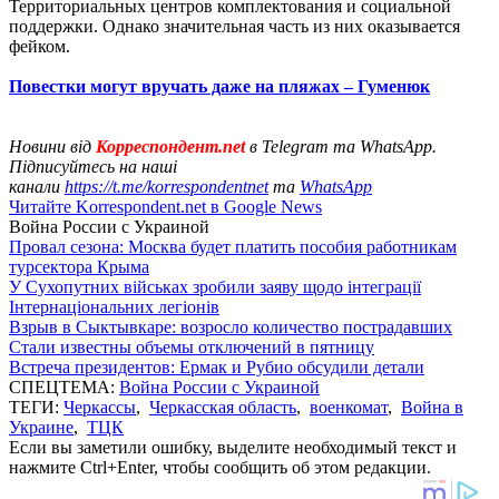
Территориальных центров комплектования и социальной
поддержки. Однако значительная часть из них оказывается
фейком.
Повестки могут вручать даже на пляжах – Гуменюк
Новини від
Корреспондент.net
в Telegram та WhatsApp.
Підписуйтесь на наші
канали
https://t.me/korrespondentnet
та
WhatsApp
Читайте Korrespondent.net в Google News
Война России с Украиной
Провал сезона: Москва будет платить пособия работникам
турсектора Крыма
У Сухопутних військах зробили заяву щодо інтеграції
Інтернаціональних легіонів
Взрыв в Сыктывкаре: возросло количество пострадавших
Стали известны объемы отключений в пятницу
Встреча президентов: Ермак и Рубио обсудили детали
СПЕЦТЕМА:
Война России с Украиной
ТЕГИ:
Черкассы
,
Черкасская область
,
военкомат
,
Война в
Украине
,
ТЦК
Если вы заметили ошибку, выделите необходимый текст и
нажмите Ctrl+Enter, чтобы сообщить об этом редакции.