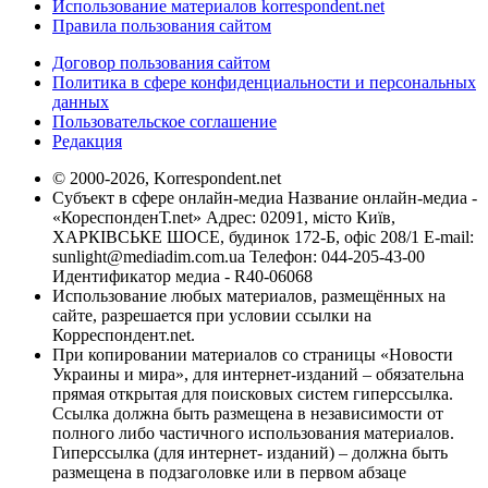
Использование материалов korrespondent.net
Правила пользования сайтом
Договор пользования сайтом
Политика в сфере конфиденциальности и персональных
данных
Пользовательское соглашение
Редакция
© 2000-2026, Korrespondent.net
Субъект в сфере онлайн-медиа Название онлайн-медиа -
«КореспонденТ.net» Адрес: 02091, місто Київ,
ХАРКІВСЬКЕ ШОСЕ, будинок 172-Б, офіс 208/1 E-mail:
sunlight@mediadim.com.ua
Телефон: 044-205-43-00
Идентификатор медиа - R40-06068
Использование любых материалов, размещённых на
сайте, разрешается при условии ссылки на
Корреспондент.net.
При копировании материалов со страницы «Новости
Украины и мира», для интернет-изданий – обязательна
прямая открытая для поисковых систем гиперссылка.
Ссылка должна быть размещена в независимости от
полного либо частичного использования материалов.
Гиперссылка (для интернет- изданий) – должна быть
размещена в подзаголовке или в первом абзаце