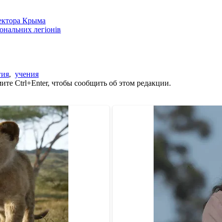
сектора Крыма
іональних легіонів
гия
,
учения
те Ctrl+Enter, чтобы сообщить об этом редакции.