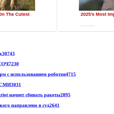
х
30743
 СОЧ
7230
рм с использованием роботов
4715
- СМИ
3031
triot начнет сбивать ракеты
2895
кого направлено в суд
2641