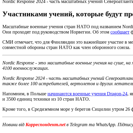
Nordic Response 2024 - часть масштабных учений Североатлантич
Участниками учений, которые будут про
Масштабные военные учения стран НАТО под названием Nordic 
Они проходят под руководством Норвегии. Об этом
сообщает
ф
СМИ отмечает, что для Финляндии это важнейшее участие в ме
совместной обороны стран НАТО как член оборонного союза.
Nordic Response - это масштабные военные учения на суше, на
4100 военнослужащих.
Nordic Response 2024 - часть масштабных учений Североатланти
также более 100 истребителей, вертолетов и других летател
Напомним, в Польше
начинаются военные учения Dragon-24
, 
и 3500 единиц техники из 10 стран НАТО.
Кроме того, в Средиземном море у берегов Сицилии утром 26 
Новини від
Корреспондент.net
в Telegram та WhatsApp. Підпис