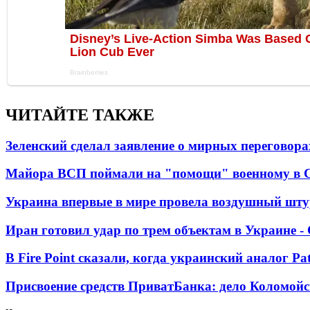
ЧИТАЙТЕ ТАКЖЕ
Зеленский сделал заявление о мирных переговора
Майора ВСП поймали на "помощи" военному в
Украина впервые в мире провела воздушный шту
Иран готовил удар по трем объектам в Украине 
В Fire Point сказали, когда украинский аналог Pa
Присвоение средств ПриватБанка: дело Коломойс