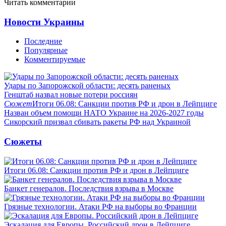
Читать комментарии
Новости Украины
Последние
Популярные
Комментируемые
Удары по Запорожской области: десять раненых
Генштаб назвал новые потери россиян
Сюжет
Итоги 06.08: Санкции против РФ и дрон в Лейпциге
Назван объем помощи НАТО Украине на 2026-2027 годы
Сикорский призвал сбивать ракеты РФ над Украиной
Сюжеты
Итоги 06.08: Санкции против РФ и дрон в Лейпциге
Банкет генералов. Последствия взрыва в Москве
Грязные технологии. Атаки РФ на выборы во Франции
Эскалация для Европы. Российский дрон в Лейпциге