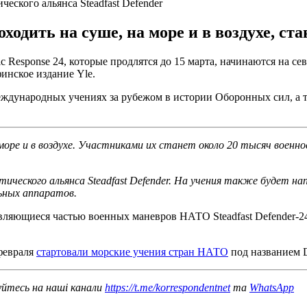
еского альянса Steadfast Defender
ходить на суше, на море и в воздухе, ст
Response 24, которые продлятся до 15 марта, начинаются на се
инское издание Yle.
ждународных учениях за рубежом в истории Оборонных сил, а т
 море и в воздухе. Участниками их станет около 20 тысяч воен
ческого альянса Steadfast Defender. На учения также будет нап
ьных аппаратов.
являющиеся частью военных маневров НАТО Steadfast Defender-2
февраля
стартовали морские учения стран НАТО
под названием 
уйтесь на наші канали
https://t.me/korrespondentnet
та
WhatsApp