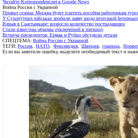
Читайте Korrespondent.net в Google News
Война России с Украиной
Провал сезона: Москва будет платить пособия работникам тур
У Сухопутних військах зробили заяву щодо інтеграції Інтернац
Взрыв в Сыктывкаре: возросло количество пострадавших
Стали известны объемы отключений в пятницу
Встреча президентов: Ермак и Рубио обсудили детали
СПЕЦТЕМА:
Война России с Украиной
ТЕГИ:
Россия
,
НАТО
,
Финляндия
,
Швеция
,
граница
,
Норве
Если вы заметили ошибку, выделите необходимый текст и нажми