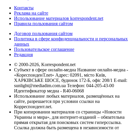
Контакты
Реклама на сайте
Использование материалов korrespondent.net
Правила пользования сайтом
Договор пользования сайтом
Политика в сфере конфиденциальности и персональных
данных
Пользовательское соглашение
Редакция
© 2000-2026, Korrespondent.net
Субъект в сфере онлайн-медиа Название онлайн-медиа -
«КореспонденТ.net» Адрес: 02091, місто Київ,
ХАРКІВСЬКЕ ШОСЕ, будинок 172-Б, офіс 208/1 E-mail:
sunlight@mediadim.com.ua
Телефон: 044-205-43-00
Идентификатор медиа - R40-06068
Использование любых материалов, размещённых на
сайте, разрешается при условии ссылки на
Корреспондент.net.
При копировании материалов со страницы «Новости
Украины и мира», для интернет-изданий – обязательна
прямая открытая для поисковых систем гиперссылка.
Ссылка должна быть размещена в независимости от