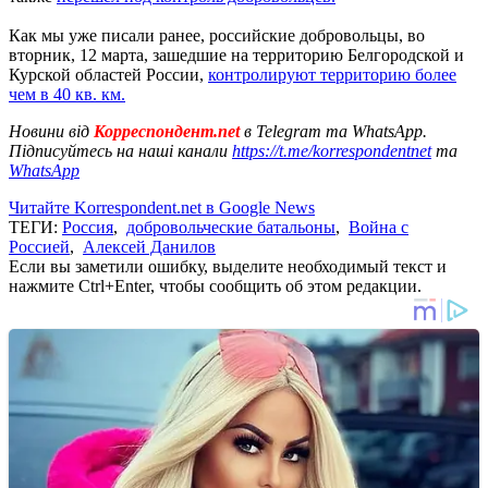
Как мы уже писали ранее, российские добровольцы, во
вторник, 12 марта, зашедшие на территорию Белгородской и
Курской областей России,
контролируют территорию более
чем в 40 кв. км.
Новини від
Корреспондент.net
в Telegram та WhatsApp.
Підписуйтесь на наші канали
https://t.me/korrespondentnet
та
WhatsApp
Читайте Korrespondent.net в Google News
ТЕГИ:
Россия
,
добровольческие батальоны
,
Война с
Россией
,
Алексей Данилов
Если вы заметили ошибку, выделите необходимый текст и
нажмите Ctrl+Enter, чтобы сообщить об этом редакции.