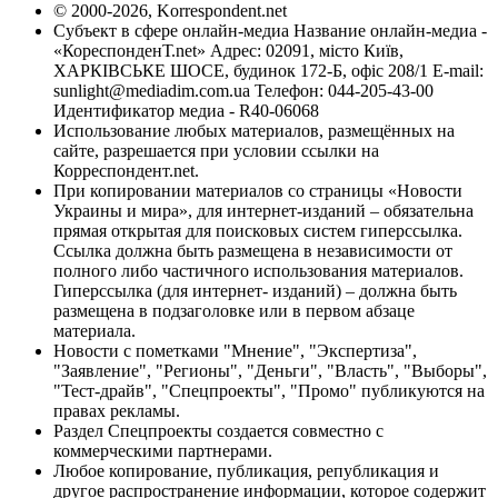
© 2000-2026, Korrespondent.net
Субъект в сфере онлайн-медиа Название онлайн-медиа -
«КореспонденТ.net» Адрес: 02091, місто Київ,
ХАРКІВСЬКЕ ШОСЕ, будинок 172-Б, офіс 208/1 E-mail:
sunlight@mediadim.com.ua
Телефон: 044-205-43-00
Идентификатор медиа - R40-06068
Использование любых материалов, размещённых на
сайте, разрешается при условии ссылки на
Корреспондент.net.
При копировании материалов со страницы «Новости
Украины и мира», для интернет-изданий – обязательна
прямая открытая для поисковых систем гиперссылка.
Ссылка должна быть размещена в независимости от
полного либо частичного использования материалов.
Гиперссылка (для интернет- изданий) – должна быть
размещена в подзаголовке или в первом абзаце
материала.
Новости с пометками "Мнение", "Экспертиза",
"Заявление", "Регионы", "Деньги", "Власть", "Выборы",
"Тест-драйв", "Спецпроекты", "Промо" публикуются на
правах рекламы.
Раздел Спецпроекты создается совместно с
коммерческими партнерами.
Любое копирование, публикация, републикация и
другое распространение информации, которое содержит