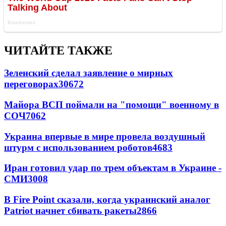
ЧИТАЙТЕ ТАКЖЕ
Зеленский сделал заявление о мирных
переговорах
30672
Майора ВСП поймали на "помощи" военному в
СОЧ
7062
Украина впервые в мире провела воздушный
штурм с использованием роботов
4683
Иран готовил удар по трем объектам в Украине -
СМИ
3008
В Fire Point сказали, когда украинский аналог
Patriot начнет сбивать ракеты
2866