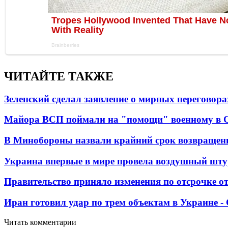
ЧИТАЙТЕ ТАКЖЕ
Зеленский сделал заявление о мирных переговора
Майора ВСП поймали на "помощи" военному в
В Минобороны назвали крайний срок возвращен
Украина впервые в мире провела воздушный шту
Правительство приняло изменения по отсрочке о
Иран готовил удар по трем объектам в Украине 
Читать комментарии