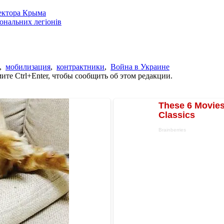
сектора Крыма
іональних легіонів
,
мобилизация
,
контрактники
,
Война в Украине
те Ctrl+Enter, чтобы сообщить об этом редакции.