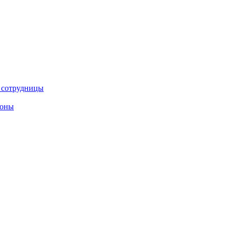
е сотрудницы
роны