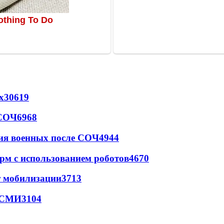
х
30619
 СОЧ
6968
ия военных после СОЧ
4944
рм с использованием роботов
4670
т мобилизации
3713
- СМИ
3104