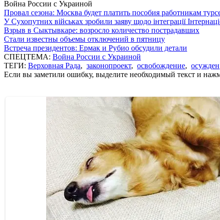
Война России с Украиной
Провал сезона: Москва будет платить пособия работникам тур
У Сухопутних військах зробили заяву щодо інтеграції Інтернац
Взрыв в Сыктывкаре: возросло количество пострадавших
Стали известны объемы отключений в пятницу
Встреча президентов: Ермак и Рубио обсудили детали
СПЕЦТЕМА:
Война России с Украиной
ТЕГИ:
Верховная Рада
,
законопроект
,
освобождение
,
осужден
Если вы заметили ошибку, выделите необходимый текст и нажми