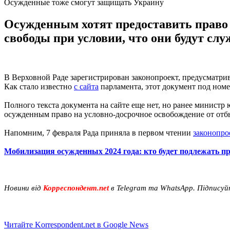
Осужденные тоже смогут защищать Украину
Осужденным хотят предоставить право 
свободы при условии, что они будут сл
В Верховной Раде зарегистрирован законопроект, предусматр
Как стало известно
с сайта
парламента, этот документ под номер
Полного текста документа на сайте еще нет, но ранее министр
осужденным право на условно-досрочное освобождение от отбы
Напомним, 7 февраля Рада приняла в первом чтении
законопро
Мобилизация осужденных 2024 года: кто будет подлежать п
Новини від
Корреспондент.net
в Telegram та WhatsApp. Підписуй
Читайте Korrespondent.net в Google News