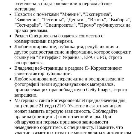
размещена в подзаголовке или в первом абзаце
материала.
Новости с пометками "Мнение", "Экспертиза",
"Заявление", "Регионы", "Деньги", "Власть", "Выборы",
"Тест-драйв", "Спецпроекты", "Промо" публикуются на
правах рекламы.
Раздел Спецпроекты создается совместно с
коммерческими партнерами.
Любое копирование, публикация, републикация и
другое распространение информации, которое содержит
ссылку на "Интерфакс-Украина", EPA / UPG, строго
воспрещается.
Владелец веб-страницы в разделе Я- Корреспондент
является автор публикации.
Любое копирование, перепечатка и воспроизведение
фотографий и/или аудиовизуальных материалов,
принадлежащих правообладателю Getty Images, строго
запрещено.
Материалы сайта korrespondent.net предназначены для
лиц старше 21 года (21+). Участие в азартных играх
может вызвать игровую зависимость. Соблюдайте
правила (принципы) ответственной игры. При
обнаружении первых признаков зависимости
немедленно обратитесь к специалисту. Помните, что
участие в азартных играх не может являться источником