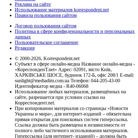
Реклама на сайте
Использование материалов korrespondent.net
Правила пользования сайтом
Договор пользования сайтом
Политика в сфере конфиденциальности и персональных
данных
Пользовательское соглашение
Редакция
© 2000-2026, Korrespondent.net
Субъект в сфере онлайн-медиа Название онлайн-медиа -
«КореспонденТ.net» Адрес: 02091, місто Київ,
ХАРКІВСЬКЕ ШОСЕ, будинок 172-Б, офіс 208/1 E-mail:
sunlight@mediadim.com.ua
Телефон: 044-205-43-00
Идентификатор медиа - R40-06068
Использование любых материалов, размещённых на
сайте, разрешается при условии ссылки на
Корреспондент.net.
При копировании материалов со страницы «Новости
Украины и мира», для интернет-изданий – обязательна
прямая открытая для поисковых систем гиперссылка.
Ссылка должна быть размещена в независимости от
полного либо частичного использования материалов.
Гиперссылка (для интернет- изданий) – должна быть