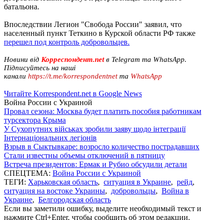
батальона.
Впоследствии Легион "Свобода России" заявил, что
населенный пункт Теткино в Курской области РФ также
перешел под контроль добровольцев.
Новини від
Корреспондент.net
в Telegram та WhatsApp.
Підписуйтесь на наші
канали
https://t.me/korrespondentnet
та
WhatsApp
Читайте Korrespondent.net в Google News
Война России с Украиной
Провал сезона: Москва будет платить пособия работникам
турсектора Крыма
У Сухопутних військах зробили заяву щодо інтеграції
Інтернаціональних легіонів
Взрыв в Сыктывкаре: возросло количество пострадавших
Стали известны объемы отключений в пятницу
Встреча президентов: Ермак и Рубио обсудили детали
СПЕЦТЕМА:
Война России с Украиной
ТЕГИ:
Харьковская область
,
ситуация в Украине
,
рейд
,
ситуация на востоке Украины
,
добровольцы
,
Война в
Украине
,
Белгородская область
Если вы заметили ошибку, выделите необходимый текст и
нажмите Ctrl+Enter, чтобы сообщить об этом редакции.