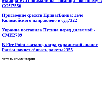
Майора ВСП поймали на "помощи" военному в
СОЧ
7556
Присвоение средств ПриватБанка: дело
Коломойского направлено в суд
7322
Украина поставила Путина перед дилеммой -
СМИ
2789
В Fire Point сказали, когда украинский аналог
Patriot начнет сбивать ракеты
2355
Читать комментарии