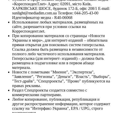
«КореспонденТ.net» Адрес: 02091, місто Київ,
ХАРКІВСЬКЕ ШОСЕ, будинок 172-Б, офіс 208/1 E-mail:
sunlight@mediadim.com.ua
Телефон: 044-205-43-00
Идентификатор медиа - R40-06068
Использование любых материалов, размещённых на
сайте, разрешается при условии ссылки на
Корреспондент.net.
При копировании материалов со страницы «Новости
Украины и мира», для интернет-изданий – обязательна
прямая открытая для поисковых систем гиперссылка.
Ссылка должна быть размещена в независимости от
полного либо частичного использования материалов.
Гиперссылка (для интернет- изданий) – должна быть
размещена в подзаголовке или в первом абзаце
материала.
Новости с пометками "Мнение", "Экспертиза",
"Заявление", "Регионы", "Деньги", "Власть", "Выборы",
"Тест-драйв", "Спецпроекты", "Промо" публикуются на
правах рекламы.
Раздел Спецпроекты создается совместно с
коммерческими партнерами.
Любое копирование, публикация, републикация и
другое распространение информации, которое содержит
ссылку на "Интерфакс-Украина", EPA / UPG, строго
воспрещается.