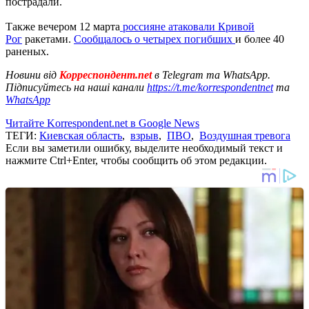
пострадали.
Также вечером 12 марта
россияне атаковали Кривой
Рог
ракетами.
Сообщалось о четырех погибших
и более 40
раненых.
Новини від
Корреспондент.net
в Telegram та WhatsApp.
Підписуйтесь на наші канали
https://t.me/korrespondentnet
та
WhatsApp
Читайте Korrespondent.net в Google News
ТЕГИ:
Киевская область
,
взрыв
,
ПВО
,
Воздушная тревога
Если вы заметили ошибку, выделите необходимый текст и
нажмите Ctrl+Enter, чтобы сообщить об этом редакции.