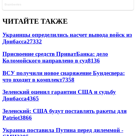
ЧИТАЙТЕ ТАКЖЕ
Украинцы определились насчет вывода войск из
Донбасса
27332
Присвоение средств ПриватБанка: дело
Коломойского направлено в суд
8136
ВСУ получили новое снаряжение Бундесвера:
что входит в комплект
7358
Зеленский оценил гарантии США и судьбу
Донбасса
4365
Зеленский: США будут поставлять ракеты для
Patriot
3866
Украина поставила Путина перед дилеммой -