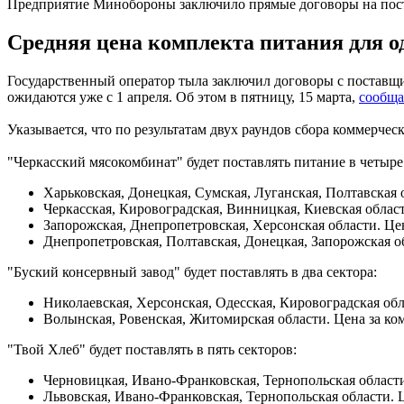
Предприятие Минобороны заключило прямые договоры на поста
Средняя цена комплекта питания для од
Государственный оператор тыла заключил договоры с поставщ
ожидаются уже с 1 апреля. Об этом в пятницу, 15 марта,
сообщ
Указывается, что по результатам двух раундов сбора коммерч
"Черкасский мясокомбинат" будет поставлять питание в четыре
Харьковская, Донецкая, Сумская, Луганская, Полтавская о
Черкасская, Кировоградская, Винницкая, Киевская области
Запорожская, Днепропетровская, Херсонская области. Цена
Днепропетровская, Полтавская, Донецкая, Запорожская обл
"Буский консервный завод" будет поставлять в два сектора:
Николаевская, Херсонская, Одесская, Кировоградская обла
Волынская, Ровенская, Житомирская области. Цена за комп
"Твой Хлеб" будет поставлять в пять секторов:
Черновицкая, Ивано-Франковская, Тернопольская области.
Львовская, Ивано-Франковская, Тернопольская области. Це