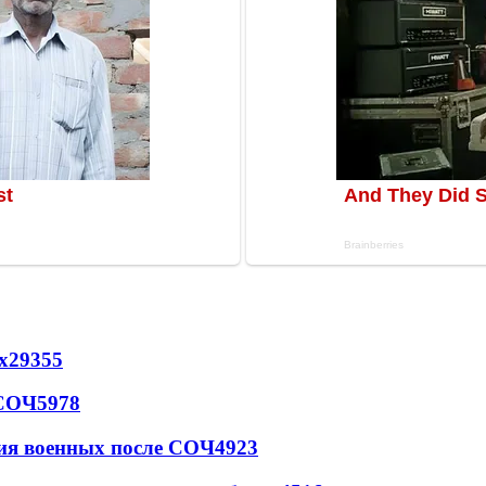
х
29355
 СОЧ
5978
ия военных после СОЧ
4923