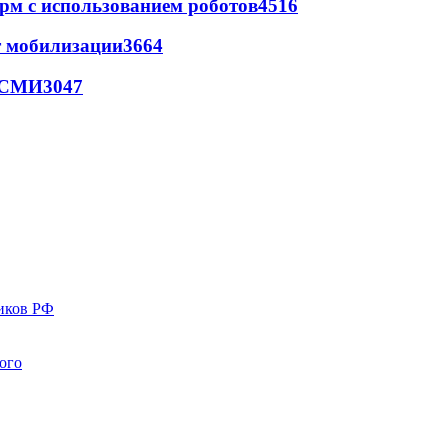
рм с использованием роботов
4516
т мобилизации
3664
- СМИ
3047
иков РФ
ого