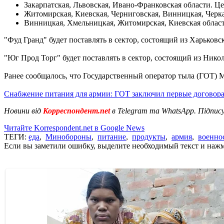
Закарпатская, Львовская, Ивано-Франковская области. Цен
Житомирская, Киевская, Черниговская, Винницкая, Черкас
Винницкая, Хмельницкая, Житомирская, Киевская области.
"Фуд Гранд" будет поставлять в сектор, состоящий из Харьковс
"Юг Прод Торг" будет поставлять в сектор, состоящий из Никол
Ранее сообщалось, что Государственный оператор тыла (ГОТ)
Снабжение питания для армии: ГОТ заключил первые договор
Новини від
Корреспондент.net
в Telegram та WhatsApp. Підпис
Читайте Korrespondent.net в Google News
ТЕГИ:
еда
,
Минобороны
,
питание
,
продукты
,
армия
,
военно
Если вы заметили ошибку, выделите необходимый текст и нажми