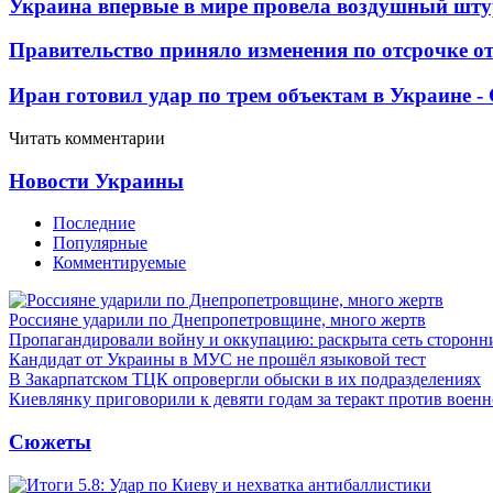
Украина впервые в мире провела воздушный шту
Правительство приняло изменения по отсрочке о
Иран готовил удар по трем объектам в Украине 
Читать комментарии
Новости Украины
Последние
Популярные
Комментируемые
Россияне ударили по Днепропетровщине, много жертв
Пропагандировали войну и оккупацию: раскрыта сеть сторонн
Кандидат от Украины в МУС не прошёл языковой тест
В Закарпатском ТЦК опровергли обыски в их подразделениях
Киевлянку приговорили к девяти годам за теракт против военн
Сюжеты