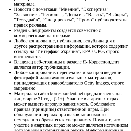
материала.
Новости с пометками "Мнение", "Экспертиза",
"Заявление", "Регионы", "Деньги", "Власть", "Выборы",
"Тест-драйв", "Спецпроекты", "Промо" публикуются на
правах рекламы.
Раздел Спецпроекты создается совместно с
коммерческими партнерами.
Любое копирование, публикация, републикация и
другое распространение информации, которое содержит
ссылку на "Интерфакс-Украина", EPA / UPG, строго
воспрещается.
Владелец веб-страницы в разделе Я- Корреспондент
является автор публикации.
Любое копирование, перепечатка и воспроизведение
фотографий и/или аудиовизуальных материалов,
принадлежащих правообладателю Getty Images, строго
запрещено.
Материалы сайта korrespondent.net предназначены для
лиц старше 21 года (21+). Участие в азартных играх
может вызвать игровую зависимость. Соблюдайте
правила (принципы) ответственной игры. При
обнаружении первых признаков зависимости
немедленно обратитесь к специалисту. Помните, что
участие в азартных играх не может являться источником
доходов или альтернативой работе. Информационный