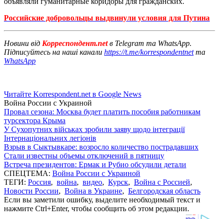
объявляли гуманитарные коридоры для гражданских.
Российские добровольцы выдвинули условия для Путина
Новини від
Корреспондент.net
в Telegram та WhatsApp.
Підписуйтесь на наші канали
https://t.me/korrespondentnet
та
WhatsApp
Читайте Korrespondent.net в Google News
Война России с Украиной
Провал сезона: Москва будет платить пособия работникам
турсектора Крыма
У Сухопутних військах зробили заяву щодо інтеграції
Інтернаціональних легіонів
Взрыв в Сыктывкаре: возросло количество пострадавших
Стали известны объемы отключений в пятницу
Встреча президентов: Ермак и Рубио обсудили детали
СПЕЦТЕМА:
Война России с Украиной
ТЕГИ:
Россия
,
война
,
видео
,
Курск
,
Война с Россией
,
Новости России
,
Война в Украине
,
Белгородская область
Если вы заметили ошибку, выделите необходимый текст и
нажмите Ctrl+Enter, чтобы сообщить об этом редакции.