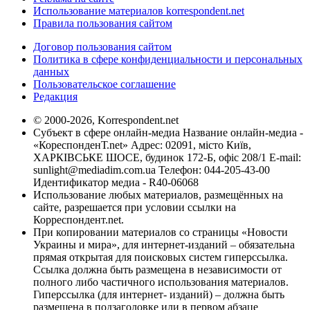
Использование материалов korrespondent.net
Правила пользования сайтом
Договор пользования сайтом
Политика в сфере конфиденциальности и персональных
данных
Пользовательское соглашение
Редакция
© 2000-2026, Korrespondent.net
Субъект в сфере онлайн-медиа Название онлайн-медиа -
«КореспонденТ.net» Адрес: 02091, місто Київ,
ХАРКІВСЬКЕ ШОСЕ, будинок 172-Б, офіс 208/1 E-mail:
sunlight@mediadim.com.ua
Телефон: 044-205-43-00
Идентификатор медиа - R40-06068
Использование любых материалов, размещённых на
сайте, разрешается при условии ссылки на
Корреспондент.net.
При копировании материалов со страницы «Новости
Украины и мира», для интернет-изданий – обязательна
прямая открытая для поисковых систем гиперссылка.
Ссылка должна быть размещена в независимости от
полного либо частичного использования материалов.
Гиперссылка (для интернет- изданий) – должна быть
размещена в подзаголовке или в первом абзаце