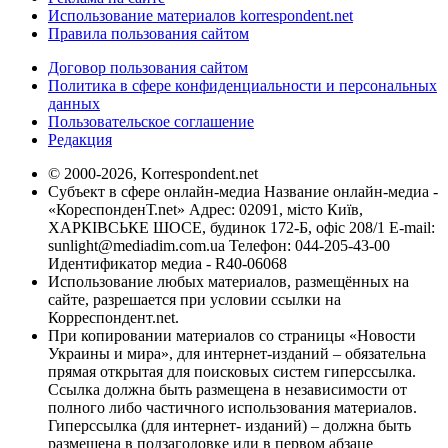
Использование материалов korrespondent.net
Правила пользования сайтом
Договор пользования сайтом
Политика в сфере конфиденциальности и персональных
данных
Пользовательское соглашение
Редакция
© 2000-2026, Korrespondent.net
Субъект в сфере онлайн-медиа Название онлайн-медиа -
«КореспонденТ.net» Адрес: 02091, місто Київ,
ХАРКІВСЬКЕ ШОСЕ, будинок 172-Б, офіс 208/1 E-mail:
sunlight@mediadim.com.ua
Телефон: 044-205-43-00
Идентификатор медиа - R40-06068
Использование любых материалов, размещённых на
сайте, разрешается при условии ссылки на
Корреспондент.net.
При копировании материалов со страницы «Новости
Украины и мира», для интернет-изданий – обязательна
прямая открытая для поисковых систем гиперссылка.
Ссылка должна быть размещена в независимости от
полного либо частичного использования материалов.
Гиперссылка (для интернет- изданий) – должна быть
размещена в подзаголовке или в первом абзаце