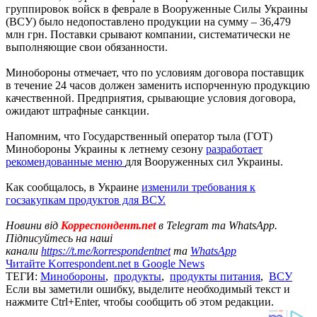
группировок войск в феврале в Вооруженные Силы Украины
(ВСУ) было недопоставлено продукции на сумму – 36,479
млн грн. Поставки срывают компании, систематически не
выполняющие свои обязанности.
Минобороны отмечает, что по условиям договора поставщик
в течение 24 часов должен заменить испорченную продукцию
качественной. Предприятия, срывающие условия договора,
ожидают штрафные санкции.
Напомним, что Государственный оператор тыла (ГОТ)
Минобороны Украины к летнему сезону
разработает
рекомендованные меню
для Вооруженных сил Украины.
Как сообщалось, в Украине
изменили требования к
госзакупкам продуктов для ВСУ.
Новини від
Корреспондент.net
в Telegram та WhatsApp.
Підписуйтесь на наші
канали
https://t.me/korrespondentnet
та
WhatsApp
Читайте Korrespondent.net в Google News
ТЕГИ:
Минобороны
,
продукты
,
продукты питания
,
ВСУ
Если вы заметили ошибку, выделите необходимый текст и
нажмите Ctrl+Enter, чтобы сообщить об этом редакции.