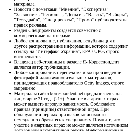
материала.
Новости с пометками "Мнение", "Экспертиза",
"Заявление", "Регионы", "Деньги", "Власть", "Выборы",
"Тест-драйв", "Спецпроекты", "Промо" публикуются на
правах рекламы.
Раздел Спецпроекты создается совместно с
коммерческими партнерами.
Любое копирование, публикация, републикация и
другое распространение информации, которое содержит
ссылку на "Интерфакс-Украина", EPA / UPG, строго
воспрещается.
Владелец веб-страницы в разделе Я- Корреспондент
является автор публикации.
Любое копирование, перепечатка и воспроизведение
фотографий и/или аудиовизуальных материалов,
принадлежащих правообладателю Getty Images, строго
запрещено.
Материалы сайта korrespondent.net предназначены для
лиц старше 21 года (21+). Участие в азартных играх
может вызвать игровую зависимость. Соблюдайте
правила (принципы) ответственной игры. При
обнаружении первых признаков зависимости
немедленно обратитесь к специалисту. Помните, что
участие в азартных играх не может являться источником
доходов или альтернативой работе. Информационный