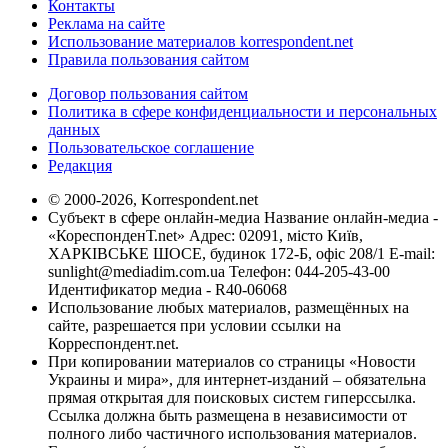
Контакты
Реклама на сайте
Использование материалов korrespondent.net
Правила пользования сайтом
Договор пользования сайтом
Политика в сфере конфиденциальности и персональных
данных
Пользовательское соглашение
Редакция
© 2000-2026, Korrespondent.net
Субъект в сфере онлайн-медиа Название онлайн-медиа -
«КореспонденТ.net» Адрес: 02091, місто Київ,
ХАРКІВСЬКЕ ШОСЕ, будинок 172-Б, офіс 208/1 E-mail:
sunlight@mediadim.com.ua
Телефон: 044-205-43-00
Идентификатор медиа - R40-06068
Использование любых материалов, размещённых на
сайте, разрешается при условии ссылки на
Корреспондент.net.
При копировании материалов со страницы «Новости
Украины и мира», для интернет-изданий – обязательна
прямая открытая для поисковых систем гиперссылка.
Ссылка должна быть размещена в независимости от
полного либо частичного использования материалов.