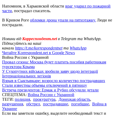
Напомним, в Харьковской области
враг ударил по пожарной
части
, пострадал спасатель.
В Кривом Роге
обломки дрона упали на пятиэтажку.
Люди не
пострадали.
Новини від
Корреспондент.net
в Telegram та WhatsApp.
Підписуйтесь на наші
канали
https://t.me/korrespondentnet
та
WhatsApp
Читайте Korrespondent.net в Google News
Война России с Украиной
Провал сезона: Москва будет платить пособия работникам
турсектора Крыма
У Сухопутних військах зробили заяву щодо інтеграції
Інтернаціональних легіонів
Взрыв в Сыктывкаре: возросло количество пострадавших
Стали известны объемы отключений в пятницу
Встреча президентов: Ермак и Рубио обсудили детали
СПЕЦТЕМА:
Война России с Украиной
ТЕГИ:
полиция
,
прокуратура
,
Донецкая область
,
разрушения
,
обстрел
,
пострадавшие
,
погибшие
,
Война в
Украине
Если вы заметили ошибку, выделите необходимый текст и