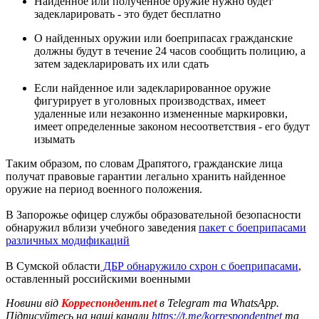
Найденное или полученное оружие нужно будет
задекларировать - это будет бесплатно
О найденных оружии или боеприпасах гражданские
должны будут в течение 24 часов сообщить полицию, а
затем задекларировать их или сдать
Если найденное или задекларированное оружие
фигурирует в уголовных производствах, имеет
удаленные или незаконно измененные маркировки,
имеет определенные законом несоответствия - его будут
изымать
Таким образом, по словам Драпятого, гражданские лица
получат правовые гарантии легально хранить найденное
оружие на период военного положения.
В Запорожье офицер службы образовательной безопасности
обнаружил вблизи учебного заведения
пакет с боеприпасами
различных модификаций
В Сумской области
ДБР обнаружило схрон с боеприпасами
,
оставленный российскими военными
Новини від
Корреспондент.net
в Telegram та WhatsApp.
Підписуйтесь на наші канали
https://t.me/korrespondentnet
та