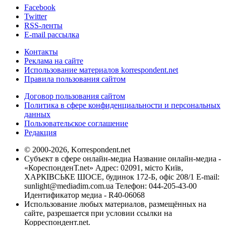
Facebook
Twitter
RSS-ленты
E-mail рассылка
Контакты
Реклама на сайте
Использование материалов korrespondent.net
Правила пользования сайтом
Договор пользования сайтом
Политика в сфере конфиденциальности и персональных
данных
Пользовательское соглашение
Редакция
© 2000-2026, Korrespondent.net
Субъект в сфере онлайн-медиа Название онлайн-медиа -
«КореспонденТ.net» Адрес: 02091, місто Київ,
ХАРКІВСЬКЕ ШОСЕ, будинок 172-Б, офіс 208/1 E-mail:
sunlight@mediadim.com.ua
Телефон: 044-205-43-00
Идентификатор медиа - R40-06068
Использование любых материалов, размещённых на
сайте, разрешается при условии ссылки на
Корреспондент.net.