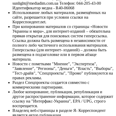
sunlight@mediadim.com.ua
Телефон: 044-205-43-00
Идентификатор медиа - R40-06068
Использование любых материалов, размещённых на
сайте, разрешается при условии ссылки на
Корреспондент.net.
При копировании материалов со страницы «Новости
Украины и мира», для интернет-изданий – обязательна
прямая открытая для поисковых систем гиперссылка.
Ссылка должна быть размещена в независимости от
полного либо частичного использования материалов.
Гиперссылка (для интернет- изданий) – должна быть
размещена в подзаголовке или в первом абзаце
материала.
Новости с пометками "Мнение", "Экспертиза",
"Заявление", "Регионы", "Деньги", "Власть", "Выборы",
"Тест-драйв", "Спецпроекты", "Промо" публикуются на
правах рекламы.
Раздел Спецпроекты создается совместно с
коммерческими партнерами.
Любое копирование, публикация, републикация и
другое распространение информации, которое содержит
ссылку на "Интерфакс-Украина", EPA / UPG, строго
воспрещается.
Владелец веб-страницы в разделе Я- Корреспондент
является автор публикации.