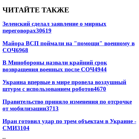
ЧИТАЙТЕ ТАКЖЕ
Зеленский сделал заявление о мирных
переговорах
30619
Майора ВСП поймали на "помощи" военному в
СОЧ
6968
В Минобороны назвали крайний срок
возвращения военных после СОЧ
4944
Украина впервые в мире провела воздушный
штурм с использованием роботов
4670
Правительство приняло изменения по отсрочке
от мобилизации
3713
Иран готовил удар по трем объектам в Украине -
СМИ
3104