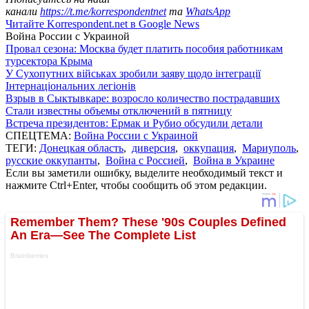
канали
https://t.me/korrespondentnet
та
WhatsApp
Читайте Korrespondent.net в Google News
Война России с Украиной
Провал сезона: Москва будет платить пособия работникам
турсектора Крыма
У Сухопутних військах зробили заяву щодо інтеграції
Інтернаціональних легіонів
Взрыв в Сыктывкаре: возросло количество пострадавших
Стали известны объемы отключений в пятницу
Встреча президентов: Ермак и Рубио обсудили детали
СПЕЦТЕМА:
Война России с Украиной
ТЕГИ:
Донецкая область
,
диверсия
,
оккупация
,
Мариуполь
,
русские оккупанты
,
Война с Россией
,
Война в Украине
Если вы заметили ошибку, выделите необходимый текст и
нажмите Ctrl+Enter, чтобы сообщить об этом редакции.