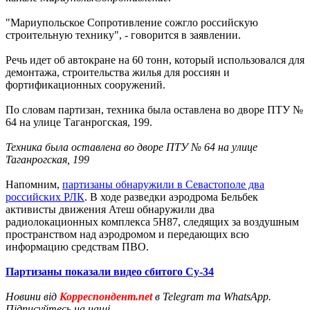
"Мариупольское Сопротивление сожгло российскую
строительную технику", - говорится в заявлении.
Речь идет об автокране на 60 тонн, который использовался для
демонтажа, строительства жилья для россиян и
фортификационных сооружений.
По словам партизан, техника была оставлена во дворе ПТУ №
64 на улице Таганрогская, 199.
Техника была оставлена во дворе ПТУ № 64 на улице
Таганрогская, 199
Напомним,
партизаны обнаружили в Севастополе два
российских РЛК
. В ходе разведки аэродрома Бельбек
активисты движения Атеш обнаружили два
радиолокационных комплекса 5Н87, следящих за воздушным
пространством над аэродромом и передающих всю
информацию средствам ПВО.
Партизаны показали видео сбитого Су-34
Новини від
Корреспондент.net
в Telegram та WhatsApp.
Підписуйтесь на наші