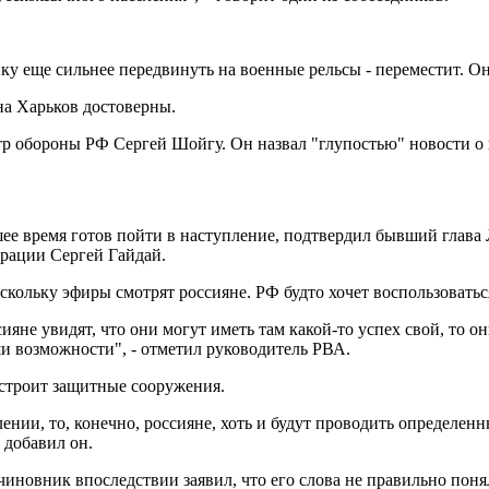
ку еще сильнее передвинуть на военные рельсы - переместит. Он
на Харьков достоверны.
р обороны РФ Сергей Шойгу. Он назвал "глупостью" новости о 
е время готов пойти в наступление, подтвердил бывший глава 
трации Сергей Гайдай.
 поскольку эфиры смотрят россияне. РФ будто хочет воспользоват
ссияне увидят, что они могут иметь там какой-то успех свой, то 
ши возможности", - отметил руководитель РВА.
 строит защитные сооружения.
нии, то, конечно, россияне, хоть и будут проводить определенн
 добавил он.
чиновник впоследствии заявил, что его слова не правильно поня