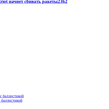
triot начнет сбивать ракеты
2362
с баллистикой