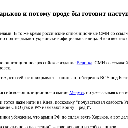
арьков и потому вроде бы готовит насту
релами. В то же время российские оппозиционные СМИ со ссылк
но подтверждают украинские официальные лица. Что известно о
ло оппозиционное российское издание
Верстка
. СМИ со ссылкой
ловек.
ех, кто сейчас прикрывает границы от обстрелов ВСУ под Белго
 российское оппозиционное издание
Медуза
, но уже ссылаясь на 
и готов даже идти на Киев, поскольку "почувствовал слабость У
чание СВО (так в РФ называют войну – ред.)".
ники убеждены, что армии РФ по силам взять Харьков, а вот да
сскоязычного населения", – говорит один из собеседников.