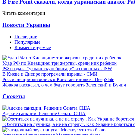
В Fire Point сказали, когда украинский аналог Pa
Читать комментарии
Новости Украины
Последние
Популярные
Комментируемые
Удар РФ по Киевщине: три жертвы, среди них ребенок
РФ создала "украинскую бригаду" из пленных - ISW
В Киеве и Днепре прогремели взрывы - СМИ
Россияне приблизились к Константиновке - DeepState
Жовква рассказал, о чем будут говорить Зеленский и Вучич
Сюжеты
Адские санкции. Решение Сената США
"Охотиться на лучника, а не на стрелу". Как Украине бороться 