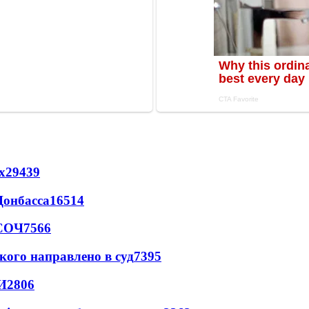
х
29439
Донбасса
16514
 СОЧ
7566
кого направлено в суд
7395
И
2806