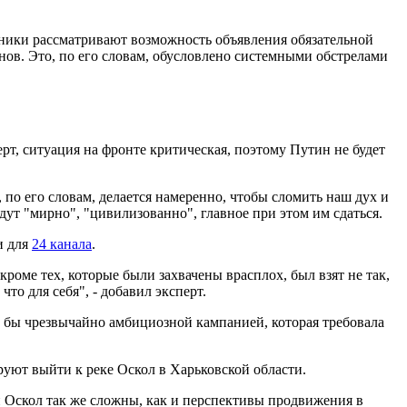
вники рассматривают возможность объявления обязательной
ов. Это, по его словам, обусловлено системными обстрелами
рт, ситуация на фронте критическая, поэтому Путин не будет
 по его словам, делается намеренно, чтобы сломить наш дух и
йдут "мирно", "цивилизованно", главное при этом им сдаться.
и для
24 канала
.
оме тех, которые были захвачены врасплох, был взят не так,
то для себя", - добавил эксперт.
а бы чрезвычайно амбициозной кампанией, которая требовала
уют выйти к реке Оскол в Харьковской области.
и Оскол так же сложны, как и перспективы продвижения в