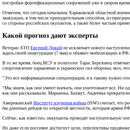
постройки фортификационных сооружений уже в скором времен
Отметим, что сегодня начальник Харьковской областной воен
эвакуации, в том числе принудительным способом, из пригран
со стороны российских окупантов, а также более частым прим
Какой прогноз дают эксперты
Ветеран АТО
Евгений Дикий
не исключает нового наступления
ждать своей инаугурации (7 мая) и объявит мобилизацию в РФ.
В то же время, боец ВСУ и политолог Тарас Березовец отмечает
сопротивление харьковчан и украинских сил обороны, мол, что 
"Это все информационная спецоперация, и к такому нужно отно
"Мы знаем, как они умеют воевать, они уничтожают все. Ни од
как они рассказывали. Марьинка, Бахмут, Авдеевка прекратили с
Американский
Институт изучения войны
(ISW) считает, что р
бы длинных рейдов по открытой местности, которым армия РФ
Сейчас, как известно, оккупанты проводят наступательную оп
Но даже если россияне достигнут цели, перспективы продвиже