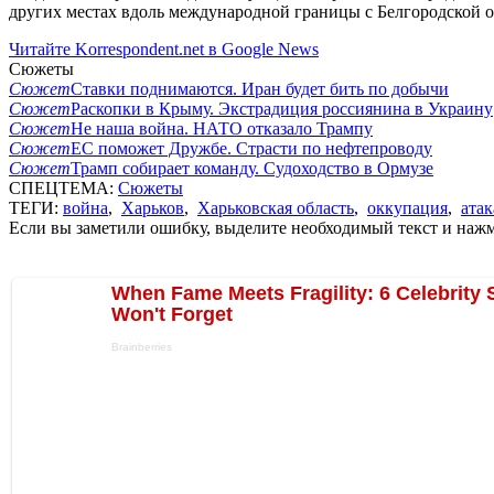
других местах вдоль международной границы с Белгородской о
Читайте Korrespondent.net в Google News
Сюжеты
Сюжет
Ставки поднимаются. Иран будет бить по добычи
Сюжет
Раскопки в Крыму. Экстрадиция россиянина в Украину
Сюжет
Не наша война. НАТО отказало Трампу
Сюжет
ЕС поможет Дружбе. Страсти по нефтепроводу
Сюжет
Трамп собирает команду. Судоходство в Ормузе
СПЕЦТЕМА:
Сюжеты
ТЕГИ:
война
,
Харьков
,
Харьковская область
,
оккупация
,
ата
Если вы заметили ошибку, выделите необходимый текст и нажми