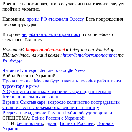
Военные напоминают, что в случае сигнала тревоги следует
пройти в укрытие.
Напомним,
дроны РФ атаковали Одессу
. Есть повреждения
инфраструктуры.
В городе
не работал электротранспорт
из-за перебоев с
электроснабжением.
Новини від
Корреспондент.net
в Telegram та WhatsApp.
Підписуйтесь на наші канали
https://t.me/korrespondentnet
та
WhatsApp
Читайте Korrespondent.net в Google News
Война России с Украиной
Провал сезона: Москва будет платить пособия работникам
турсектора Крыма
У Сухопутних військах зробили заяву щодо інтеграції
Інтернаціональних легіонів
Взрыв в Сыктывкаре: возросло количество пострадавших
Стали известны объемы отключений в пятницу
Встреча президентов: Ермак и Рубио обсудили детали
СПЕЦТЕМА:
Война России с Украиной
ТЕГИ:
беспилотник
,
дрон
,
Война с Россией
,
Война в
Украине