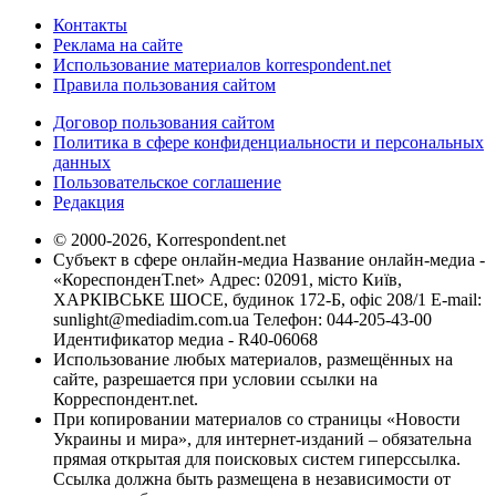
Контакты
Реклама на сайте
Использование материалов korrespondent.net
Правила пользования сайтом
Договор пользования сайтом
Политика в сфере конфиденциальности и персональных
данных
Пользовательское соглашение
Редакция
© 2000-2026, Korrespondent.net
Субъект в сфере онлайн-медиа Название онлайн-медиа -
«КореспонденТ.net» Адрес: 02091, місто Київ,
ХАРКІВСЬКЕ ШОСЕ, будинок 172-Б, офіс 208/1 E-mail:
sunlight@mediadim.com.ua
Телефон: 044-205-43-00
Идентификатор медиа - R40-06068
Использование любых материалов, размещённых на
сайте, разрешается при условии ссылки на
Корреспондент.net.
При копировании материалов со страницы «Новости
Украины и мира», для интернет-изданий – обязательна
прямая открытая для поисковых систем гиперссылка.
Ссылка должна быть размещена в независимости от