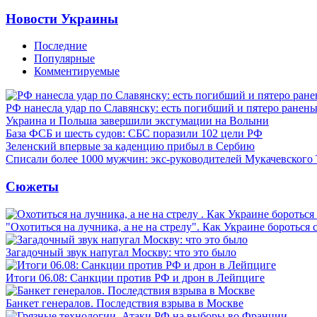
Новости Украины
Последние
Популярные
Комментируемые
РФ нанесла удар по Славянску: есть погибший и пятеро ранен
Украина и Польша завершили эксгумации на Волыни
База ФСБ и шесть судов: СБС поразили 102 цели РФ
Зеленский впервые за каденцию прибыл в Сербию
Списали более 1000 мужчин: экс-руководителей Мукачевского
Сюжеты
"Охотиться на лучника, а не на стрелу". Как Украине бороться 
Загадочный звук напугал Москву: что это было
Итоги 06.08: Санкции против РФ и дрон в Лейпциге
Банкет генералов. Последствия взрыва в Москве