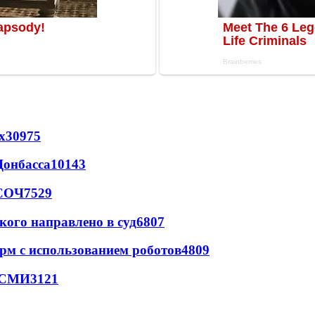
х
30975
Донбасса
10143
 СОЧ
7529
кого направлено в суд
6807
рм с использованием роботов
4809
- СМИ
3121