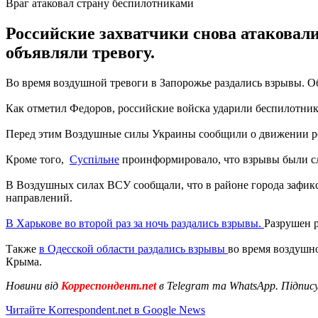
Враг атаковал страну беспилотниками
Российские захватчики снова атаковал
объявляли тревогу.
Во время воздушной тревоги в Запорожье раздались взрывы. Об 
Как отметил Федоров, российские войска ударили беспилотник
Перед этим Воздушные силы Украины сообщили о движении ро
Кроме того,
Суспільне
проинформировало, что взрывы были с
В Воздушных силах ВСУ сообщали, что в районе города зафикс
направлений.
В Харькове во второй раз за ночь раздались взрывы.
Разрушен р
Также
в Одесской области раздались взрывы
во время воздушн
Крыма.
Новини від
Корреспондент.net
в Telegram та WhatsApp. Підпис
Читайте Korrespondent.net в Google News