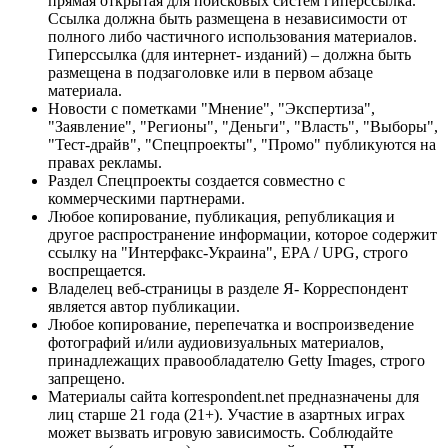
прямая открытая для поисковых систем гиперссылка.
Ссылка должна быть размещена в независимости от
полного либо частичного использования материалов.
Гиперссылка (для интернет- изданий) – должна быть
размещена в подзаголовке или в первом абзаце
материала.
Новости с пометками "Мнение", "Экспертиза",
"Заявление", "Регионы", "Деньги", "Власть", "Выборы",
"Тест-драйв", "Спецпроекты", "Промо" публикуются на
правах рекламы.
Раздел Спецпроекты создается совместно с
коммерческими партнерами.
Любое копирование, публикация, републикация и
другое распространение информации, которое содержит
ссылку на "Интерфакс-Украина", EPA / UPG, строго
воспрещается.
Владелец веб-страницы в разделе Я- Корреспондент
является автор публикации.
Любое копирование, перепечатка и воспроизведение
фотографий и/или аудиовизуальных материалов,
принадлежащих правообладателю Getty Images, строго
запрещено.
Материалы сайта korrespondent.net предназначены для
лиц старше 21 года (21+). Участие в азартных играх
может вызвать игровую зависимость. Соблюдайте