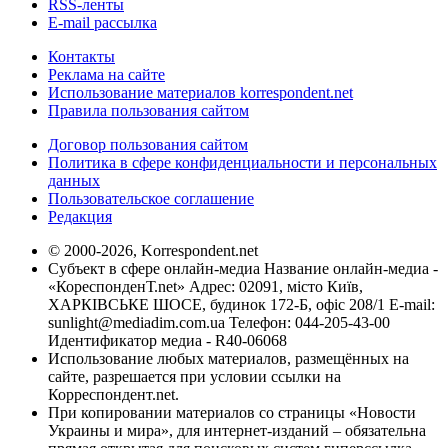
RSS-ленты
E-mail рассылка
Контакты
Реклама на сайте
Использование материалов korrespondent.net
Правила пользования сайтом
Договор пользования сайтом
Политика в сфере конфиденциальности и персональных
данных
Пользовательское соглашение
Редакция
© 2000-2026, Korrespondent.net
Субъект в сфере онлайн-медиа Название онлайн-медиа -
«КореспонденТ.net» Адрес: 02091, місто Київ,
ХАРКІВСЬКЕ ШОСЕ, будинок 172-Б, офіс 208/1 E-mail:
sunlight@mediadim.com.ua
Телефон: 044-205-43-00
Идентификатор медиа - R40-06068
Использование любых материалов, размещённых на
сайте, разрешается при условии ссылки на
Корреспондент.net.
При копировании материалов со страницы «Новости
Украины и мира», для интернет-изданий – обязательна