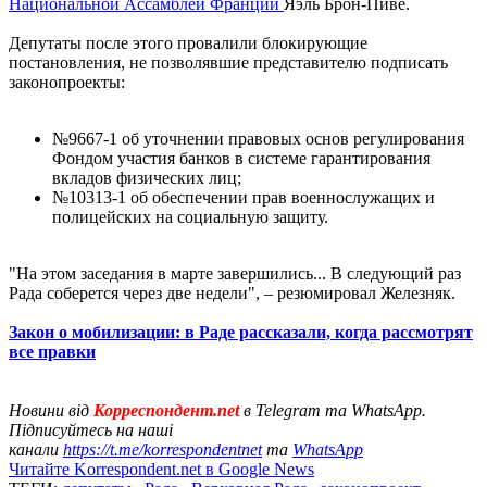
Национальной Ассамблеи Франции
Яэль Брон-Пиве.
Депутаты после этого провалили блокирующие
постановления, не позволявшие представителю подписать
законопроекты:
№9667-1 об уточнении правовых основ регулирования
Фондом участия банков в системе гарантирования
вкладов физических лиц;
№10313-1 об обеспечении прав военнослужащих и
полицейских на социальную защиту.
"На этом заседания в марте завершились... В следующий раз
Рада соберется через две недели", – резюмировал Железняк.
Закон о мобилизации: в Раде рассказали, когда рассмотрят
все правки
Новини від
Корреспондент.net
в Telegram та WhatsApp.
Підписуйтесь на наші
канали
https://t.me/korrespondentnet
та
WhatsApp
Читайте Korrespondent.net в Google News