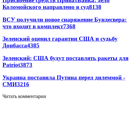
Присвоение средств ПриватБанка: дело
Коломойского направлено в суд
8138
ВСУ получили новое снаряжение Бундесвера:
что входит в комплект
7368
Зеленский оценил гарантии США и судьбу
Донбасса
4385
Зеленский: США будут поставлять ракеты для
Patriot
3873
Украина поставила Путина перед дилеммой -
СМИ
3216
Читать комментарии