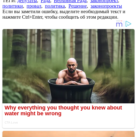
ТЕГИ:
депутаты
,
Рада
,
Верховная Рада
,
законопроект
,
политики
,
провал
,
политика
,
Решение
,
законопроекты
Если вы заметили ошибку, выделите необходимый текст и
нажмите Ctrl+Enter, чтобы сообщить об этом редакции.