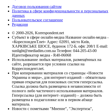
Договор пользования сайтом
Политика в сфере конфиденциальности и персональных
данных
Пользовательское соглашение
Редакция
© 2000-2026, Korrespondent.net
Субъект в сфере онлайн-медиа Название онлайн-медиа -
«КореспонденТ.net» Адрес: 02091, місто Київ,
ХАРКІВСЬКЕ ШОСЕ, будинок 172-Б, офіс 208/1 E-mail:
sunlight@mediadim.com.ua
Телефон: 044-205-43-00
Идентификатор медиа - R40-06068
Использование любых материалов, размещённых на
сайте, разрешается при условии ссылки на
Корреспондент.net.
При копировании материалов со страницы «Новости
Украины и мира», для интернет-изданий – обязательна
прямая открытая для поисковых систем гиперссылка.
Ссылка должна быть размещена в независимости от
полного либо частичного использования материалов.
Гиперссылка (для интернет- изданий) – должна быть
размещена в подзаголовке или в первом абзаце
материала.
Новости с пометками "Мнение", "Экспертиза",