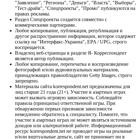
"Заявление", "Регионы", "Деньги", "Власть", "Выборы",
"Тест-драйв", "Спецпроекты", "Промо" публикуются на
правах рекламы.
Раздел Спецпроекты создается совместно с
коммерческими партнерами.
Любое копирование, публикация, републикация и
другое распространение информации, которое содержит
ссылку на "Интерфакс-Украина", EPA / UPG, строго
воспрещается.
Владелец веб-страницы в разделе Я- Корреспондент
является автор публикации.
Любое копирование, перепечатка и воспроизведение
фотографий и/или аудиовизуальных материалов,
принадлежащих правообладателю Getty Images, строго
запрещено.
Материалы сайта korrespondent.net предназначены для
лиц старше 21 года (21+). Участие в азартных играх
может вызвать игровую зависимость. Соблюдайте
правила (принципы) ответственной игры. При
обнаружении первых признаков зависимости
немедленно обратитесь к специалисту. Помните, что
участие в азартных играх не может являться источником
доходов или альтернативой работе. Информационный
ресурс korrespondent.net не проводит игры на реальные
и/или виртуальные деньги, сайт не принимает ни в