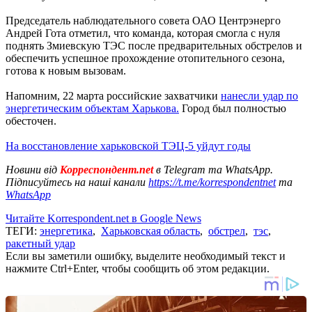
Председатель наблюдательного совета ОАО Центрэнерго
Андрей Гота отметил, что команда, которая смогла с нуля
поднять Змиевскую ТЭС после предварительных обстрелов и
обеспечить успешное прохождение отопительного сезона,
готова к новым вызовам.
Напомним, 22 марта российские захватчики
нанесли удар по
энергетическим объектам Харькова.
Город был полностью
обесточен.
На восстановление харьковской ТЭЦ-5 уйдут годы
Новини від
Корреспондент.net
в Telegram та WhatsApp.
Підписуйтесь на наші канали
https://t.me/korrespondentnet
та
WhatsApp
Читайте Korrespondent.net в Google News
ТЕГИ:
энергетика
,
Харьковская область
,
обстрел
,
тэс
,
ракетный удар
Если вы заметили ошибку, выделите необходимый текст и
нажмите Ctrl+Enter, чтобы сообщить об этом редакции.