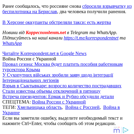
Ранее сообщалось, что россияне снова
сбросили взрывчатку из
беспилотника на Берислав
, два человека получили ранения.
В Херсоне оккупанты обстреляли такси: есть жертва
Новини від
Корреспондент.net
в Telegram та WhatsApp.
Підписуйтесь на наші канали
https://t.me/korrespondentnet
та
WhatsApp
Читайте Korrespondent.net в Google News
Война России с Украиной
Провал сезона: Москва будет платить пособия работникам
турсектора Крыма
У Сухопутних військах зробили заяву щодо інтеграції
Інтернаціональних легіонів
Взрыв в Сыктывкаре: возросло количество пострадавших
Стали известны объемы отключений в пятницу
Встреча президентов: Ермак и Рубио обсудили детали
СПЕЦТЕМА:
Война России с Украиной
ТЕГИ:
Хмельницька область
,
Война с Россией
,
Война в
Украине
Если вы заметили ошибку, выделите необходимый текст и
нажмите Ctrl+Enter, чтобы сообщить об этом редакции.