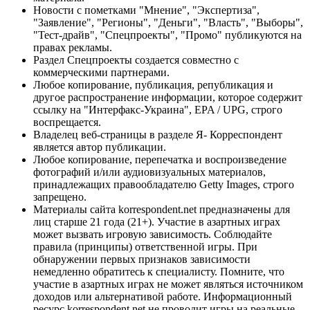
Новости с пометками "Мнение", "Экспертиза",
"Заявление", "Регионы", "Деньги", "Власть", "Выборы",
"Тест-драйв", "Спецпроекты", "Промо" публикуются на
правах рекламы.
Раздел Спецпроекты создается совместно с
коммерческими партнерами.
Любое копирование, публикация, републикация и
другое распространение информации, которое содержит
ссылку на "Интерфакс-Украина", EPA / UPG, строго
воспрещается.
Владелец веб-страницы в разделе Я- Корреспондент
является автор публикации.
Любое копирование, перепечатка и воспроизведение
фотографий и/или аудиовизуальных материалов,
принадлежащих правообладателю Getty Images, строго
запрещено.
Материалы сайта korrespondent.net предназначены для
лиц старше 21 года (21+). Участие в азартных играх
может вызвать игровую зависимость. Соблюдайте
правила (принципы) ответственной игры. При
обнаружении первых признаков зависимости
немедленно обратитесь к специалисту. Помните, что
участие в азартных играх не может являться источником
доходов или альтернативой работе. Информационный
ресурс korrespondent.net не проводит игры на реальные