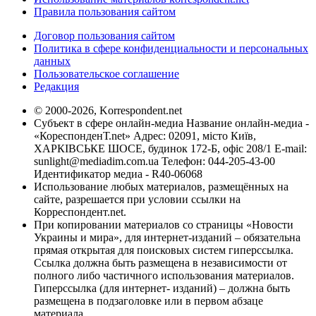
Правила пользования сайтом
Договор пользования сайтом
Политика в сфере конфиденциальности и персональных
данных
Пользовательское соглашение
Редакция
© 2000-2026, Korrespondent.net
Субъект в сфере онлайн-медиа Название онлайн-медиа -
«КореспонденТ.net» Адрес: 02091, місто Київ,
ХАРКІВСЬКЕ ШОСЕ, будинок 172-Б, офіс 208/1 E-mail:
sunlight@mediadim.com.ua
Телефон: 044-205-43-00
Идентификатор медиа - R40-06068
Использование любых материалов, размещённых на
сайте, разрешается при условии ссылки на
Корреспондент.net.
При копировании материалов со страницы «Новости
Украины и мира», для интернет-изданий – обязательна
прямая открытая для поисковых систем гиперссылка.
Ссылка должна быть размещена в независимости от
полного либо частичного использования материалов.
Гиперссылка (для интернет- изданий) – должна быть
размещена в подзаголовке или в первом абзаце
материала.