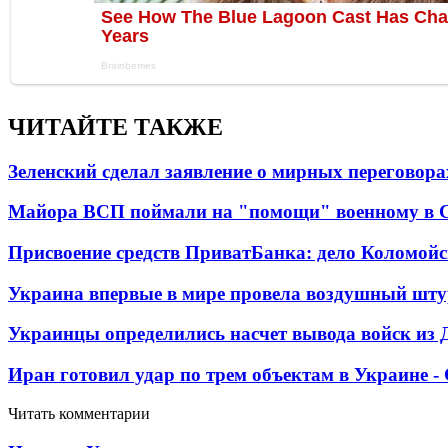
ЧИТАЙТЕ ТАКЖЕ
Зеленский сделал заявление о мирных переговора
Майора ВСП поймали на "помощи" военному в
Присвоение средств ПриватБанка: дело Коломойс
Украина впервые в мире провела воздушный шту
Украинцы определились насчет вывода войск из 
Иран готовил удар по трем объектам в Украине 
Читать комментарии