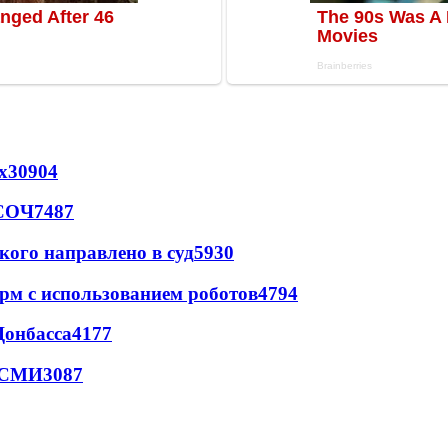
х
30904
 СОЧ
7487
кого направлено в суд
5930
рм с использованием роботов
4794
Донбасса
4177
- СМИ
3087