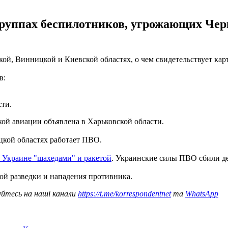
группах беспилотников, угрожающих Чер
ой, Винницкой и Киевской областях, о чем свидетельствует кар
в:
ти.
кой авиации объявлена в Харьковской области.
кой областях работает ПВО.
 Украине "шахедами" и ракетой
. Украинские силы ПВО сбили де
й разведки и нападения противника.
уйтесь на наші канали
https://t.me/korrespondentnet
та
WhatsApp