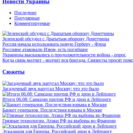
Новости Украины
Последние
Популярные
Комментируемые
Зеленский обсудил с Драпатым оборону Донетчины
Россия начала использовать новую Герберу - Флеш
Россияне атаковали Изюм, есть погибшие
Украинцы высказались о продолжительности войны - опрос
Когда связь молчит - молчит вся бригада. Связисты просят по
Сюжеты
Загадочный звук напугал Москву: что это было
Итоги 06.08: Санкции против РФ и дрон в Лейпциге
Банкет генералов. Последствия взрыва в Москве
Грязные технологии. Атаки РФ на выборы во Франции
Эскалация для Европы. Российский дрон в Лейпциге