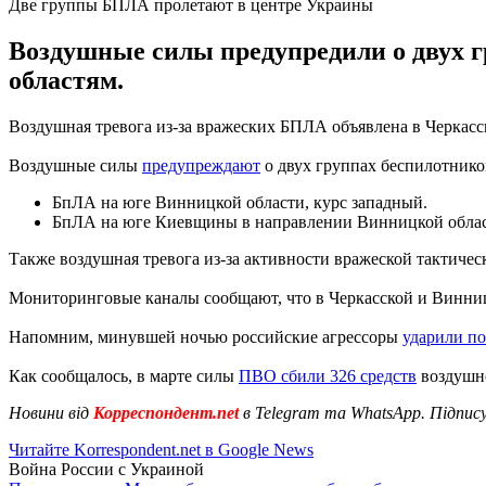
Две группы БПЛА пролетают в центре Украины
Воздушные силы предупредили о двух 
областям.
Воздушная тревога из-за вражеских БПЛА объявлена в Черкасск
Воздушные силы
предупреждают
о двух группах беспилотнико
БпЛА на юге Винницкой области, курс западный.
БпЛА на юге Киевщины в направлении Винницкой облас
Также воздушная тревога из-за активности вражеской тактичес
Мониторинговые каналы сообщают, что в Черкасской и Винниц
Напомним, минувшей ночью российские агрессоры
ударили по
Как сообщалось, в марте силы
ПВО сбили 326 средств
воздушно
Новини від
Корреспондент.net
в Telegram та WhatsApp. Підпис
Читайте Korrespondent.net в Google News
Война России с Украиной