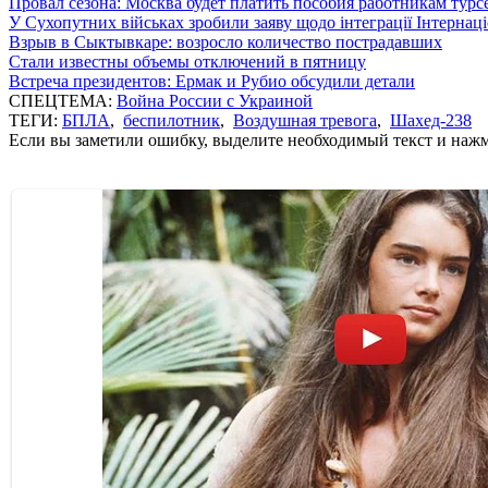
Провал сезона: Москва будет платить пособия работникам тур
У Сухопутних військах зробили заяву щодо інтеграції Інтернац
Взрыв в Сыктывкаре: возросло количество пострадавших
Стали известны объемы отключений в пятницу
Встреча президентов: Ермак и Рубио обсудили детали
СПЕЦТЕМА:
Война России с Украиной
ТЕГИ:
БПЛА
,
беспилотник
,
Воздушная тревога
,
Шахед-238
Если вы заметили ошибку, выделите необходимый текст и нажми