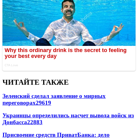
ЧИТАЙТЕ ТАКЖЕ
Зеленский сделал заявление о мирных
переговорах
29619
Украинцы определились насчет вывода войск из
Донбасса
22883
Присвоение средств ПриватБанка: дело