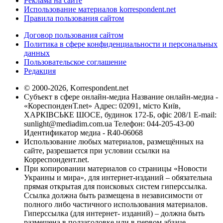
Реклама на сайте
Использование материалов korrespondent.net
Правила пользования сайтом
Договор пользования сайтом
Политика в сфере конфиденциальности и персональных
данных
Пользовательское соглашение
Редакция
© 2000-2026, Korrespondent.net
Субъект в сфере онлайн-медиа Название онлайн-медиа -
«КореспонденТ.net» Адрес: 02091, місто Київ,
ХАРКІВСЬКЕ ШОСЕ, будинок 172-Б, офіс 208/1 E-mail:
sunlight@mediadim.com.ua
Телефон: 044-205-43-00
Идентификатор медиа - R40-06068
Использование любых материалов, размещённых на
сайте, разрешается при условии ссылки на
Корреспондент.net.
При копировании материалов со страницы «Новости
Украины и мира», для интернет-изданий – обязательна
прямая открытая для поисковых систем гиперссылка.
Ссылка должна быть размещена в независимости от
полного либо частичного использования материалов.
Гиперссылка (для интернет- изданий) – должна быть
размещена в подзаголовке или в первом абзаце