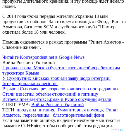
продукты длительного хранения, и эту помощь ждет немало
людей.
С 2014 года Фонд передал жителям Украины 13 млн
продуктовых наборов. За это время помощь от Фонда Рината
Ахметова, бизнесов SCM и футбольного клуба "Шахтер"
охватила более 18 млн человек.
Помощь оказывается в рамках программы "Ринат Ахметов -
Спасение жизней".
Читайте Korrespondent.net в Google News
Война России с Украиной
Провал сезона: Москва будет платить пособия работникам
турсектора Крыма
У Сухопутних військах зробили заяву щодо інтеграції
Інтернаціональних легіонів
Взрыв в Сыктывкаре: возросло количество пострадавших
Стали известны объемы отключений в пятницу
Встреча президентов: Ермак и Рубио обсудили детали
СПЕЦТЕМА:
Война России с Украиной
ТЕГИ:
продукты питания
,
Гуманитарная помощь
,
Ринат
Ахметов
,
переселенцы
,
благотворительный фонд
Если вы заметили ошибку, выделите необходимый текст и
нажмите Ctrl+Enter, чтобы сообщить об этом редакции.