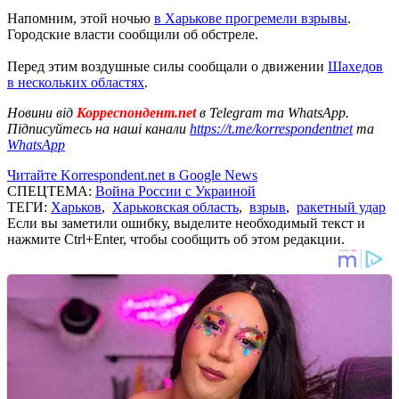
Напомним, этой ночью
в Харькове прогремели взрывы
.
Городские власти сообщили об обстреле.
Перед этим воздушные силы сообщали о движении
Шахедов
в нескольких областях
.
Новини від
Корреспондент.net
в Telegram та WhatsApp.
Підписуйтесь на наші канали
https://t.me/korrespondentnet
та
WhatsApp
Читайте Korrespondent.net в Google News
СПЕЦТЕМА:
Война России с Украиной
ТЕГИ:
Харьков
,
Харьковская область
,
взрыв
,
ракетный удар
Если вы заметили ошибку, выделите необходимый текст и
нажмите Ctrl+Enter, чтобы сообщить об этом редакции.