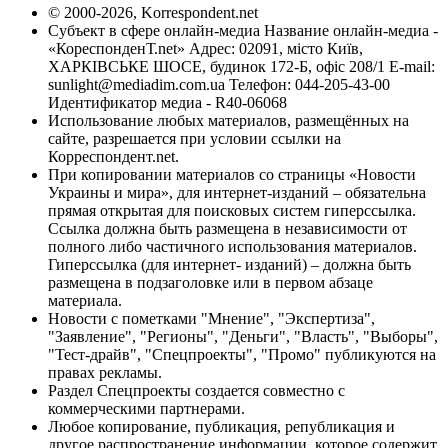
© 2000-2026, Korrespondent.net
Субъект в сфере онлайн-медиа Название онлайн-медиа -
«КореспонденТ.net» Адрес: 02091, місто Київ,
ХАРКІВСЬКЕ ШОСЕ, будинок 172-Б, офіс 208/1 E-mail:
sunlight@mediadim.com.ua
Телефон: 044-205-43-00
Идентификатор медиа - R40-06068
Использование любых материалов, размещённых на
сайте, разрешается при условии ссылки на
Корреспондент.net.
При копировании материалов со страницы «Новости
Украины и мира», для интернет-изданий – обязательна
прямая открытая для поисковых систем гиперссылка.
Ссылка должна быть размещена в независимости от
полного либо частичного использования материалов.
Гиперссылка (для интернет- изданий) – должна быть
размещена в подзаголовке или в первом абзаце
материала.
Новости с пометками "Мнение", "Экспертиза",
"Заявление", "Регионы", "Деньги", "Власть", "Выборы",
"Тест-драйв", "Спецпроекты", "Промо" публикуются на
правах рекламы.
Раздел Спецпроекты создается совместно с
коммерческими партнерами.
Любое копирование, публикация, републикация и
другое распространение информации, которое содержит