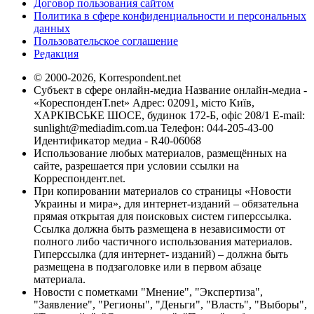
Договор пользования сайтом
Политика в сфере конфиденциальности и персональных
данных
Пользовательское соглашение
Редакция
© 2000-2026, Korrespondent.net
Субъект в сфере онлайн-медиа Название онлайн-медиа -
«КореспонденТ.net» Адрес: 02091, місто Київ,
ХАРКІВСЬКЕ ШОСЕ, будинок 172-Б, офіс 208/1 E-mail:
sunlight@mediadim.com.ua
Телефон: 044-205-43-00
Идентификатор медиа - R40-06068
Использование любых материалов, размещённых на
сайте, разрешается при условии ссылки на
Корреспондент.net.
При копировании материалов со страницы «Новости
Украины и мира», для интернет-изданий – обязательна
прямая открытая для поисковых систем гиперссылка.
Ссылка должна быть размещена в независимости от
полного либо частичного использования материалов.
Гиперссылка (для интернет- изданий) – должна быть
размещена в подзаголовке или в первом абзаце
материала.
Новости с пометками "Мнение", "Экспертиза",
"Заявление", "Регионы", "Деньги", "Власть", "Выборы",