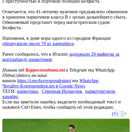
с преступностью и портовой полиции Белфаста.
Отмечается, что 41-летнему мужчине предъявлено обвинение
в хранении наркотиков класса В с целью дальнейшего сбыта.
Обвиняемый предстанет перед магистратским судом
Белфаста.
Напомним, в доме мэра одного из городков Франции
обнаружили около 70 кг каннабиса
.
Ранее сообщалось, что в Италии
задержали 29 мафиози за
контрабанду наркотиков
.
Новини від
Корреспондент.net
в Telegram та WhatsApp.
Підписуйтесь на наші
канали
https://t.me/korrespondentnet
та
WhatsApp
Читайте Korrespondent.net в Google News
ТЕГИ:
наркотики
,
Северная Ирландия
,
наркоторговля
,
канабис
Если вы заметили ошибку, выделите необходимый текст и
нажмите Ctrl+Enter, чтобы сообщить об этом редакции.