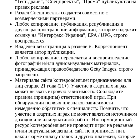
"Тест-драйв", "Спецпроекты", "Промо" публикуются на
правах рекламы.
Раздел Спецпроекты создается совместно с
коммерческими партнерами.
Любое копирование, публикация, републикация и
другое распространение информации, которое содержит
ссылку на "Интерфакс-Украина", EPA / UPG, строго
воспрещается.
Владелец веб-страницы в разделе Я- Корреспондент
является автор публикации.
Любое копирование, перепечатка и воспроизведение
фотографий и/или аудиовизуальных материалов,
принадлежащих правообладателю Getty Images, строго
запрещено.
Материалы сайта korrespondent.net предназначены для
лиц старше 21 года (21+). Участие в азартных играх
может вызвать игровую зависимость. Соблюдайте
правила (принципы) ответственной игры. При
обнаружении первых признаков зависимости
немедленно обратитесь к специалисту. Помните, что
участие в азартных играх не может являться источником
доходов или альтернативой работе. Информационный
ресурс korrespondent.net не проводит игры на реальные
и/или виртуальные деньги, сайт не принимает ни в
какой форме оплату ставок и других платежей, которые