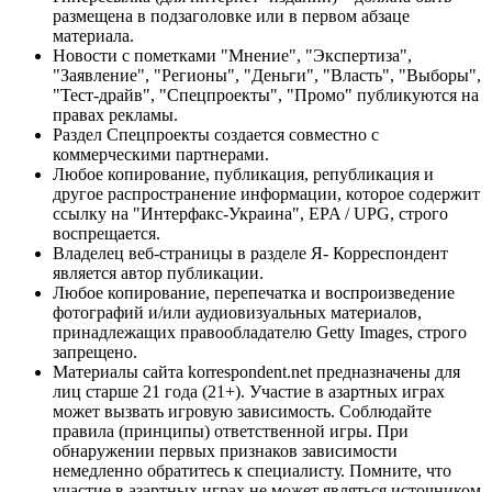
размещена в подзаголовке или в первом абзаце
материала.
Новости с пометками "Мнение", "Экспертиза",
"Заявление", "Регионы", "Деньги", "Власть", "Выборы",
"Тест-драйв", "Спецпроекты", "Промо" публикуются на
правах рекламы.
Раздел Спецпроекты создается совместно с
коммерческими партнерами.
Любое копирование, публикация, републикация и
другое распространение информации, которое содержит
ссылку на "Интерфакс-Украина", EPA / UPG, строго
воспрещается.
Владелец веб-страницы в разделе Я- Корреспондент
является автор публикации.
Любое копирование, перепечатка и воспроизведение
фотографий и/или аудиовизуальных материалов,
принадлежащих правообладателю Getty Images, строго
запрещено.
Материалы сайта korrespondent.net предназначены для
лиц старше 21 года (21+). Участие в азартных играх
может вызвать игровую зависимость. Соблюдайте
правила (принципы) ответственной игры. При
обнаружении первых признаков зависимости
немедленно обратитесь к специалисту. Помните, что
участие в азартных играх не может являться источником