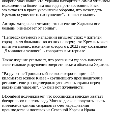
обороне указывают, что Украина находится в самом уязвимом
положении за более чем два года противостояния. Риск
заключается в крахе украинской обороны, что может дать
Кремлю осуществить наступление", - пишет издание.
Авторы материала считают, что население Харькова все
больше "изнемогает от войны".
"Непредсказуемость нападений внушает страх у жителей
города, хотя большинство из них не верят, что Кремль может
взять мегаполис, население которого к 2022 году составляло
1,5 миллиона человек", - говорится в материале
Также издание указывает, что россиянам удалось нанести
значительные разрушения энергетическим объектам Украины.
"Разрушение Трипольской теплоэлектростанции в 45
километрах южнее Киева - крупнейшего производителя в
регионе - еще раз подтвердило уязвимость страны перед
ракетными ударами", - указывают журналисты.
Bloomberg подчеркивает, что российским войскам хватает
боеприпасов и в этом году Москва должна получить шесть
миллионов единиц снарядов за счет наращивания
производства и поставок из Северной Кореи и Ирана.