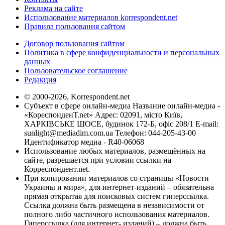
Реклама на сайте
Использование материалов korrespondent.net
Правила пользования сайтом
Договор пользования сайтом
Политика в сфере конфиденциальности и персональных
данных
Пользовательское соглашение
Редакция
© 2000-2026, Korrespondent.net
Субъект в сфере онлайн-медиа Название онлайн-медиа -
«КореспонденТ.net» Адрес: 02091, місто Київ,
ХАРКІВСЬКЕ ШОСЕ, будинок 172-Б, офіс 208/1 E-mail:
sunlight@mediadim.com.ua
Телефон: 044-205-43-00
Идентификатор медиа - R40-06068
Использование любых материалов, размещённых на
сайте, разрешается при условии ссылки на
Корреспондент.net.
При копировании материалов со страницы «Новости
Украины и мира», для интернет-изданий – обязательна
прямая открытая для поисковых систем гиперссылка.
Ссылка должна быть размещена в независимости от
полного либо частичного использования материалов.
Гиперссылка (для интернет- изданий) – должна быть