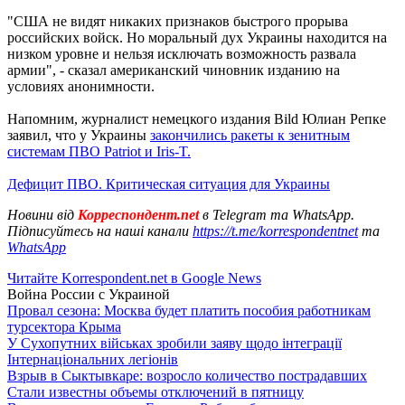
"США не видят никаких признаков быстрого прорыва
российских войск. Но моральный дух Украины находится на
низком уровне и нельзя исключать возможность развала
армии", - сказал американский чиновник изданию на
условиях анонимности.
Напомним, журналист немецкого издания Bild Юлиан Репке
заявил, что у Украины
закончились ракеты к зенитным
системам ПВО Patriot и Iris-T.
Дефицит ПВО. Критическая ситуация для Украины
Новини від
Корреспондент.net
в Telegram та WhatsApp.
Підписуйтесь на наші канали
https://t.me/korrespondentnet
та
WhatsApp
Читайте Korrespondent.net в Google News
Война России с Украиной
Провал сезона: Москва будет платить пособия работникам
турсектора Крыма
У Сухопутних військах зробили заяву щодо інтеграції
Інтернаціональних легіонів
Взрыв в Сыктывкаре: возросло количество пострадавших
Стали известны объемы отключений в пятницу