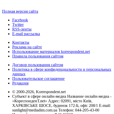
Полная версия сайта
Facebook
Twitter
RSS-ленты
E-mail рассылка
Контакты
Реклама на сайте
Использование материалов korrespondent.net
Правила пользования сайтом
Договор пользования сайтом
Политика в сфере конфиденциальности и персональных
данных
Пользовательское соглашение
Редакция
© 2000-2026, Korrespondent.net
Субъект в сфере онлайн-медиа Название онлайн-медиа -
«КореспонденТ.net» Адрес: 02091, місто Київ,
ХАРКІВСЬКЕ ШОСЕ, будинок 172-Б, офіс 208/1 E-mail:
sunlight@mediadim.com.ua
Телефон: 044-205-43-00