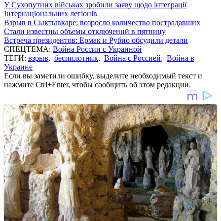
У Сухопутних військах зробили заяву щодо інтеграції
Інтернаціональних легіонів
Взрыв в Сыктывкаре: возросло количество пострадавших
Стали известны объемы отключений в пятницу
Встреча президентов: Ермак и Рубио обсудили детали
СПЕЦТЕМА:
Война России с Украиной
ТЕГИ:
взрыв
,
беспилотник
,
Война с Россией
,
Война в
Украине
Если вы заметили ошибку, выделите необходимый текст и
нажмите Ctrl+Enter, чтобы сообщить об этом редакции.