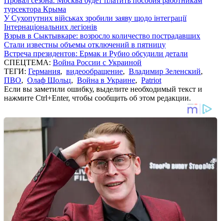
Провал сезона: Москва будет платить пособия работникам
турсектора Крыма
У Сухопутних військах зробили заяву щодо інтеграції
Інтернаціональних легіонів
Взрыв в Сыктывкаре: возросло количество пострадавших
Стали известны объемы отключений в пятницу
Встреча президентов: Ермак и Рубио обсудили детали
СПЕЦТЕМА:
Война России с Украиной
ТЕГИ:
Германия
,
видеообращение
,
Владимир Зеленский
,
ПВО
,
Олаф Шольц
,
Война в Украине
,
Patriot
Если вы заметили ошибку, выделите необходимый текст и
нажмите Ctrl+Enter, чтобы сообщить об этом редакции.