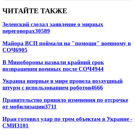
ЧИТАЙТЕ ТАКЖЕ
Зеленский сделал заявление о мирных
переговорах
30589
Майора ВСП поймали на "помощи" военному в
СОЧ
6905
В Минобороны назвали крайний срок
возвращения военных после СОЧ
4944
Украина впервые в мире провела воздушный
штурм с использованием роботов
4666
Правительство приняло изменения по отсрочке
от мобилизации
3711
Иран готовил удар по трем объектам в Украине -
СМИ
3101