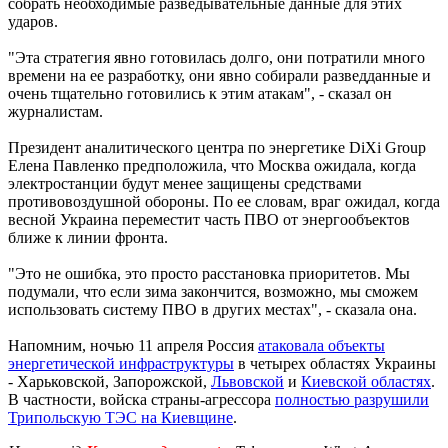
собрать необходимые разведывательные данные для этих
ударов.
"Эта стратегия явно готовилась долго, они потратили много
времени на ее разработку, они явно собирали разведданные и
очень тщательно готовились к этим атакам", - сказал он
журналистам.
Президент аналитического центра по энергетике DiXi Group
Елена Павленко предположила, что Москва ожидала, когда
электростанции будут менее защищены средствами
противовоздушной обороны. По ее словам, враг ожидал, когда
весной Украина переместит часть ПВО от энергообъектов
ближе к линии фронта.
"Это не ошибка, это просто расстановка приоритетов. Мы
подумали, что если зима закончится, возможно, мы сможем
использовать систему ПВО в других местах", - сказала она.
Напомним, ночью 11 апреля Россия
атаковала объекты
энергетической инфраструктуры
в четырех областях Украины
- Харьковской, Запорожской,
Львовской
и
Киевской областях
.
В частности, войска страны-агрессора
полностью разрушили
Трипольскую ТЭС на Киевщине
.