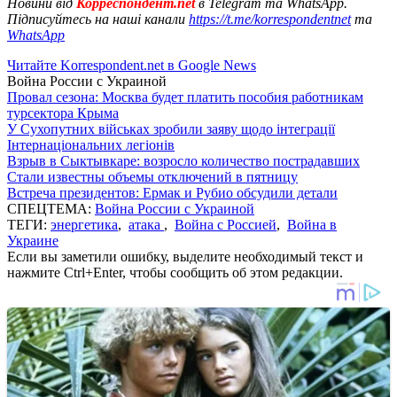
Новини від
Корреспондент.net
в Telegram та WhatsApp.
Підписуйтесь на наші канали
https://t.me/korrespondentnet
та
WhatsApp
Читайте Korrespondent.net в Google News
Война России с Украиной
Провал сезона: Москва будет платить пособия работникам
турсектора Крыма
У Сухопутних військах зробили заяву щодо інтеграції
Інтернаціональних легіонів
Взрыв в Сыктывкаре: возросло количество пострадавших
Стали известны объемы отключений в пятницу
Встреча президентов: Ермак и Рубио обсудили детали
СПЕЦТЕМА:
Война России с Украиной
ТЕГИ:
энергетика
,
атака
,
Война с Россией
,
Война в
Украине
Если вы заметили ошибку, выделите необходимый текст и
нажмите Ctrl+Enter, чтобы сообщить об этом редакции.