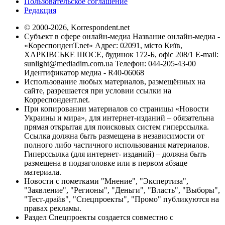
Пользовательское соглашение
Редакция
© 2000-2026, Korrespondent.net
Субъект в сфере онлайн-медиа Название онлайн-медиа -
«КореспонденТ.net» Адрес: 02091, місто Київ,
ХАРКІВСЬКЕ ШОСЕ, будинок 172-Б, офіс 208/1 E-mail:
sunlight@mediadim.com.ua
Телефон: 044-205-43-00
Идентификатор медиа - R40-06068
Использование любых материалов, размещённых на
сайте, разрешается при условии ссылки на
Корреспондент.net.
При копировании материалов со страницы «Новости
Украины и мира», для интернет-изданий – обязательна
прямая открытая для поисковых систем гиперссылка.
Ссылка должна быть размещена в независимости от
полного либо частичного использования материалов.
Гиперссылка (для интернет- изданий) – должна быть
размещена в подзаголовке или в первом абзаце
материала.
Новости с пометками "Мнение", "Экспертиза",
"Заявление", "Регионы", "Деньги", "Власть", "Выборы",
"Тест-драйв", "Спецпроекты", "Промо" публикуются на
правах рекламы.
Раздел Спецпроекты создается совместно с