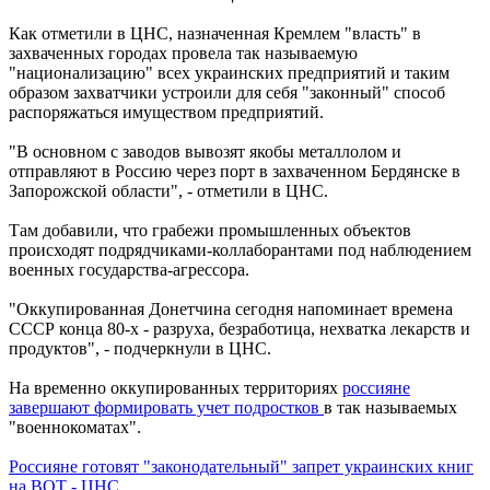
Как отметили в ЦНС, назначенная Кремлем "власть" в
захваченных городах провела так называемую
"национализацию" всех украинских предприятий и таким
образом захватчики устроили для себя "законный" способ
распоряжаться имуществом предприятий.
"В основном с заводов вывозят якобы металлолом и
отправляют в Россию через порт в захваченном Бердянске в
Запорожской области", - отметили в ЦНС.
Там добавили, что грабежи промышленных объектов
происходят подрядчиками-коллаборантами под наблюдением
военных государства-агрессора.
"Оккупированная Донетчина сегодня напоминает времена
СССР конца 80-х - разруха, безработица, нехватка лекарств и
продуктов", - подчеркнули в ЦНС.
На временно оккупированных территориях
россияне
завершают формировать учет подростков
в так называемых
"военнокоматах".
Россияне готовят "законодательный" запрет украинских книг
на ВОТ - ЦНС