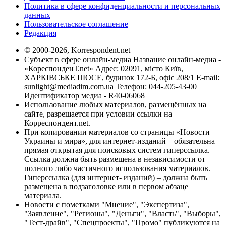
Политика в сфере конфиденциальности и персональных
данных
Пользовательское соглашение
Редакция
© 2000-2026, Korrespondent.net
Субъект в сфере онлайн-медиа Название онлайн-медиа -
«КореспонденТ.net» Адрес: 02091, місто Київ,
ХАРКІВСЬКЕ ШОСЕ, будинок 172-Б, офіс 208/1 E-mail:
sunlight@mediadim.com.ua
Телефон: 044-205-43-00
Идентификатор медиа - R40-06068
Использование любых материалов, размещённых на
сайте, разрешается при условии ссылки на
Корреспондент.net.
При копировании материалов со страницы «Новости
Украины и мира», для интернет-изданий – обязательна
прямая открытая для поисковых систем гиперссылка.
Ссылка должна быть размещена в независимости от
полного либо частичного использования материалов.
Гиперссылка (для интернет- изданий) – должна быть
размещена в подзаголовке или в первом абзаце
материала.
Новости с пометками "Мнение", "Экспертиза",
"Заявление", "Регионы", "Деньги", "Власть", "Выборы",
"Тест-драйв", "Спецпроекты", "Промо" публикуются на