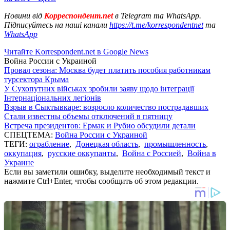
Новини від
Корреспондент.net
в Telegram та WhatsApp.
Підписуйтесь на наші канали
https://t.me/korrespondentnet
та
WhatsApp
Читайте Korrespondent.net в Google News
Война России с Украиной
Провал сезона: Москва будет платить пособия работникам
турсектора Крыма
У Сухопутних військах зробили заяву щодо інтеграції
Інтернаціональних легіонів
Взрыв в Сыктывкаре: возросло количество пострадавших
Стали известны объемы отключений в пятницу
Встреча президентов: Ермак и Рубио обсудили детали
СПЕЦТЕМА:
Война России с Украиной
ТЕГИ:
ограбление
,
Донецкая область
,
промышленность
,
оккупация
,
русские оккупанты
,
Война с Россией
,
Война в
Украине
Если вы заметили ошибку, выделите необходимый текст и
нажмите Ctrl+Enter, чтобы сообщить об этом редакции.