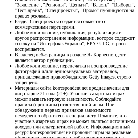
"Заявление", "Регионы", "Деньги", "Власть", "Выборы",
"Тест-драйв", "Спецпроекты", "Промо" публикуются на
правах рекламы.
Раздел Спецпроекты создается совместно с
коммерческими партнерами.
Любое копирование, публикация, републикация и
другое распространение информации, которое содержит
ссылку на "Интерфакс-Украина", EPA / UPG, строго
воспрещается.
Владелец веб-страницы в разделе Я- Корреспондент
является автор публикации.
Любое копирование, перепечатка и воспроизведение
фотографий и/или аудиовизуальных материалов,
принадлежащих правообладателю Getty Images, строго
запрещено.
Материалы сайта korrespondent.net предназначены для
лиц старше 21 года (21+). Участие в азартных играх
может вызвать игровую зависимость. Соблюдайте
правила (принципы) ответственной игры. При
обнаружении первых признаков зависимости
немедленно обратитесь к специалисту. Помните, что
участие в азартных играх не может являться источником
доходов или альтернативой работе. Информационный
ресурс korrespondent.net не проводит игры на реальные
и/или виртуальные деньги, сайт не принимает ни в