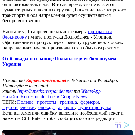
один автомобиль в час. В то же время, это не касается
гуманитарных и военных грузов. Движение пассажирского
транспорта в оба направления будет осуществляться
беспрепятственно.
Напомним, 16 апреля польские фермеры
прекратили
блокировку
пункта пропуска Долгобычев - Угринов.
Оформление и пропуск через границу грузовиков в обоих
направлениях начали производиться в обычном режиме.
От блокады на границе Польша теряет больше, чем
Украина
Новини від
Корреспондент.net
в Telegram та WhatsApp.
Підписуйтесь на наші
канали
https://t.me/korrespondentnet
та
WhatsApp
Читайте Korrespondent.net в Google News
ТЕГИ:
Польша
,
протесты
,
граница
,
фермеры
,
грузоперевозки
,
блокада
,
аграрии
,
пункт пропуска
Если вы заметили ошибку, выделите необходимый текст и
нажмите Ctrl+Enter, чтобы сообщить об этом редакции.