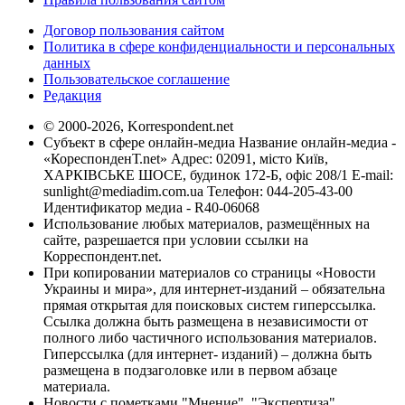
Договор пользования сайтом
Политика в сфере конфиденциальности и персональных
данных
Пользовательское соглашение
Редакция
© 2000-2026, Korrespondent.net
Субъект в сфере онлайн-медиа Название онлайн-медиа -
«КореспонденТ.net» Адрес: 02091, місто Київ,
ХАРКІВСЬКЕ ШОСЕ, будинок 172-Б, офіс 208/1 E-mail:
sunlight@mediadim.com.ua
Телефон: 044-205-43-00
Идентификатор медиа - R40-06068
Использование любых материалов, размещённых на
сайте, разрешается при условии ссылки на
Корреспондент.net.
При копировании материалов со страницы «Новости
Украины и мира», для интернет-изданий – обязательна
прямая открытая для поисковых систем гиперссылка.
Ссылка должна быть размещена в независимости от
полного либо частичного использования материалов.
Гиперссылка (для интернет- изданий) – должна быть
размещена в подзаголовке или в первом абзаце
материала.
Новости с пометками "Мнение", "Экспертиза",