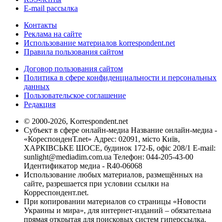
E-mail рассылка
Контакты
Реклама на сайте
Использование материалов korrespondent.net
Правила пользования сайтом
Договор пользования сайтом
Политика в сфере конфиденциальности и персональных
данных
Пользовательское соглашение
Редакция
© 2000-2026, Korrespondent.net
Субъект в сфере онлайн-медиа Название онлайн-медиа -
«КореспонденТ.net» Адрес: 02091, місто Київ,
ХАРКІВСЬКЕ ШОСЕ, будинок 172-Б, офіс 208/1 E-mail:
sunlight@mediadim.com.ua
Телефон: 044-205-43-00
Идентификатор медиа - R40-06068
Использование любых материалов, размещённых на
сайте, разрешается при условии ссылки на
Корреспондент.net.
При копировании материалов со страницы «Новости
Украины и мира», для интернет-изданий – обязательна
прямая открытая для поисковых систем гиперссылка.