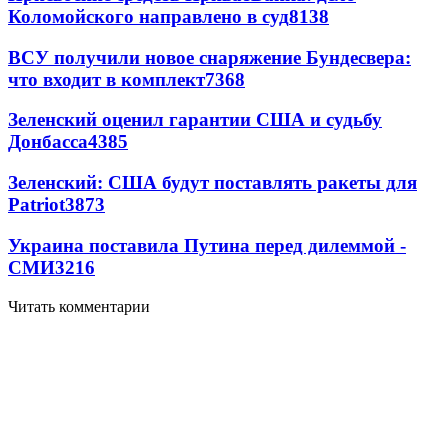
Коломойского направлено в суд
8138
ВСУ получили новое снаряжение Бундесвера:
что входит в комплект
7368
Зеленский оценил гарантии США и судьбу
Донбасса
4385
Зеленский: США будут поставлять ракеты для
Patriot
3873
Украина поставила Путина перед дилеммой -
СМИ
3216
Читать комментарии