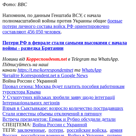
Фото: BBC
Напомним, по данным Генштаба ВСУ, с начала
полномасштабной войны против Украины общие
боевые
потери личного состава войск РФ ориентировочно
составляют 456 050 человек
.
Потери РФ в феврале стали самыми высокими с начала
войны - разведка Британии
Новини від
Корреспондент.net
в Telegram та WhatsApp.
Підписуйтесь на наші
канали
https://t.me/korrespondentnet
та
WhatsApp
Читайте Korrespondent.net в Google News
Война России с Украиной
Провал сезона: Москва будет платить пособия работникам
турсектора Крыма
У Сухопутних військах зробили заяву щодо інтеграції
Інтернаціональних легіонів
Взрыв в Сыктывкаре: возросло количество пострадавших
Стали известны объемы отключений в пятницу
Встреча президентов: Ермак и Рубио обсудили детали
СПЕЦТЕМА:
Война России с Украиной
ТЕГИ:
заключенные
,
потери
,
российские войска
,
армия
России
,
российские военные
,
Война в Украине
,
потери