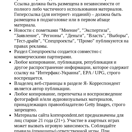
Ссылка должна быть размещена в независимости от
полного либо частичного использования материалов.
Гиперссылка (для интернет- изданий) – должна быть
размещена в подзаголовке или в первом абзаце
материала.
Новости с пометками "Мнение", "Экспертиза",
"Заявление", "Регионы", "Деньги", "Власть", "Выборы",
"Тест-драйв", "Спецпроекты", "Промо" публикуются на
правах рекламы.
Раздел Спецпроекты создается совместно с
коммерческими партнерами.
Любое копирование, публикация, републикация и
другое распространение информации, которое содержит
ссылку на "Интерфакс-Украина", EPA / UPG, строго
воспрещается.
Владелец веб-страницы в разделе Я- Корреспондент
является автор публикации.
Любое копирование, перепечатка и воспроизведение
фотографий и/или аудиовизуальных материалов,
принадлежащих правообладателю Getty Images, строго
запрещено.
Материалы сайта korrespondent.net предназначены для
лиц старше 21 года (21+). Участие в азартных играх
может вызвать игровую зависимость. Соблюдайте
правила (принципы) ответственной игры. При