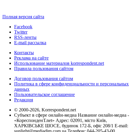
Полная версия сайта
Facebook
Twitter
RSS-ленты
E-mail рассылка
Контакты
Реклама на сайте
Использование материалов korrespondent.net
Правила пользования сайтом
Договор пользования сайтом
Политика в сфере конфиденциальности и персональных
данных
Пользовательское соглашение
Редакция
© 2000-2026, Korrespondent.net
Субъект в сфере онлайн-медиа Название онлайн-медиа -
«КореспонденТ.net» Адрес: 02091, місто Київ,
ХАРКІВСЬКЕ ШОСЕ, будинок 172-Б, офіс 208/1 E-mail:
sunlight@mediadim.com.ua
Телефон: 044-205-43-00