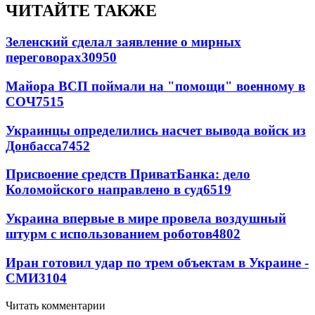
ЧИТАЙТЕ ТАКЖЕ
Зеленский сделал заявление о мирных
переговорах
30950
Майора ВСП поймали на "помощи" военному в
СОЧ
7515
Украинцы определились насчет вывода войск из
Донбасса
7452
Присвоение средств ПриватБанка: дело
Коломойского направлено в суд
6519
Украина впервые в мире провела воздушный
штурм с использованием роботов
4802
Иран готовил удар по трем объектам в Украине -
СМИ
3104
Читать комментарии