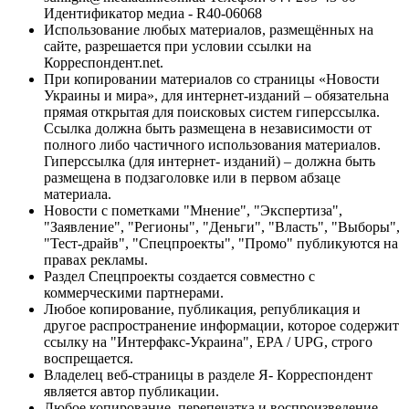
Идентификатор медиа - R40-06068
Использование любых материалов, размещённых на
сайте, разрешается при условии ссылки на
Корреспондент.net.
При копировании материалов со страницы «Новости
Украины и мира», для интернет-изданий – обязательна
прямая открытая для поисковых систем гиперссылка.
Ссылка должна быть размещена в независимости от
полного либо частичного использования материалов.
Гиперссылка (для интернет- изданий) – должна быть
размещена в подзаголовке или в первом абзаце
материала.
Новости с пометками "Мнение", "Экспертиза",
"Заявление", "Регионы", "Деньги", "Власть", "Выборы",
"Тест-драйв", "Спецпроекты", "Промо" публикуются на
правах рекламы.
Раздел Спецпроекты создается совместно с
коммерческими партнерами.
Любое копирование, публикация, републикация и
другое распространение информации, которое содержит
ссылку на "Интерфакс-Украина", EPA / UPG, строго
воспрещается.
Владелец веб-страницы в разделе Я- Корреспондент
является автор публикации.
Любое копирование, перепечатка и воспроизведение