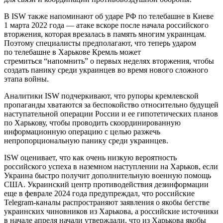
В ISW также напоминают об ударе РФ по телебашне в Киеве
1 марта 2022 года — атаке вскоре после начала российского
вторжения, которая врезалась в память многим украинцам.
Поэтому специалисты предполагают, что теперь ударом
по телебашне в Харькове Кремль может
стремиться “напомнить” о первых неделях вторжения, чтобы
создать панику среди украинцев во время нового сложного
этапа войны.
Аналитики ISW подчеркивают, что рупоры кремлевской
пропаганды хватаются за беспокойство относительно будущей
наступательной операции России и ее гипотетических планов
по Харькову, чтобы проводить скоординированную
информационную операцию с целью разжечь
непропорциональную панику среди украинцев.
ISW оценивает, что как очень низкую вероятность
российского успеха в наземном наступлении на Харьков, если
Украина быстро получит дополнительную военную помощь
США. Украинский центр противодействия дезинформации
еще в феврале 2024 года предупреждал, что российские
Telegram-каналы распространяют заявления о якобы бегстве
украинских чиновников из Харькова, а российские источники
в начале апреля начали утверждали, что из Харькова якобы