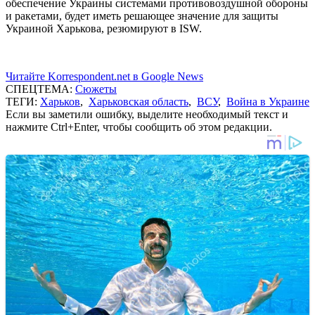
обеспечение Украины системами противовоздушной обороны
и ракетами, будет иметь решающее значение для защиты
Украиной Харькова, резюмируют в ISW.
Читайте Korrespondent.net в Google News
СПЕЦТЕМА:
Сюжеты
ТЕГИ:
Харьков
,
Харьковская область
,
ВСУ
,
Война в Украине
Если вы заметили ошибку, выделите необходимый текст и
нажмите Ctrl+Enter, чтобы сообщить об этом редакции.