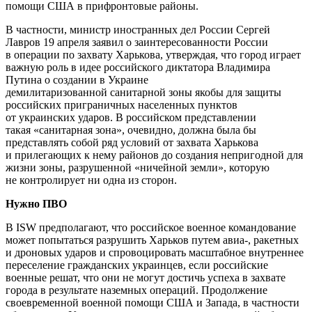
помощи США в прифронтовые районы.
В частности, министр иностранных дел России Сергей
Лавров 19 апреля заявил о заинтересованности России
в операции по захвату Харькова, утверждая, что город играет
важную роль в идее российского диктатора Владимира
Путина о создании в Украине
демилитаризованной санитарной зоны якобы для защиты
российских приграничных населенных пунктов
от украинских ударов. В российском представлении
такая «санитарная зона», очевидно, должна была бы
представлять собой ряд условий от захвата Харькова
и прилегающих к нему районов до создания непригодной для
жизни зоны, разрушенной «ничейной земли», которую
не контролирует ни одна из сторон.
Нужно ПВО
В ISW предполагают, что российское военное командование
может попытаться разрушить Харьков путем авиа-, ракетных
и дроновых ударов и спровоцировать масштабное внутреннее
переселение гражданских украинцев, если российские
военные решат, что они не могут достичь успеха в захвате
города в результате наземных операций. Продолжение
своевременной военной помощи США и Запада, в частности