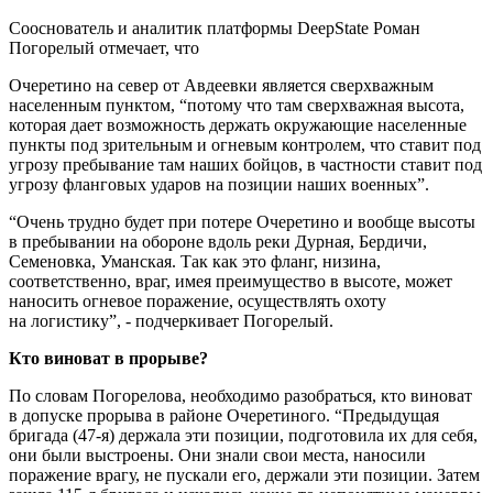
Сооснователь и аналитик платформы DeepState Роман
Погорелый отмечает, что
Очеретино на север от Авдеевки является сверхважным
населенным пунктом, “потому что там сверхважная высота,
которая дает возможность держать окружающие населенные
пункты под зрительным и огневым контролем, что ставит под
угрозу пребывание там наших бойцов, в частности ставит под
угрозу фланговых ударов на позиции наших военных”.
“Очень трудно будет при потере Очеретино и вообще высоты
в пребывании на обороне вдоль реки Дурная, Бердичи,
Семеновка, Уманская. Так как это фланг, низина,
соответственно, враг, имея преимущество в высоте, может
наносить огневое поражение, осуществлять охоту
на логистику”, - подчеркивает Погорелый.
Кто виноват в прорыве?
По словам Погорелова, необходимо разобраться, кто виноват
в допуске прорыва в районе Очеретиного. “Предыдущая
бригада (47-я) держала эти позиции, подготовила их для себя,
они были выстроены. Они знали свои места, наносили
поражение врагу, не пускали его, держали эти позиции. Затем