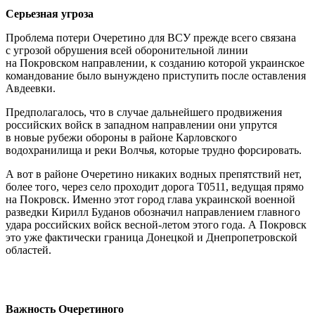
Серьезная угроза
Проблема потери Очеретино для ВСУ прежде всего связана
с угрозой обрушения всей оборонительной линии
на Покровском направлении, к созданию которой украинское
командование было вынуждено приступить после оставления
Авдеевки.
Предполагалось, что в случае дальнейшего продвижения
российских войск в западном направлении они упрутся
в новые рубежи обороны в районе Карловского
водохранилища и реки Волчья, которые трудно форсировать.
А вот в районе Очеретино никаких водных препятствий нет,
более того, через село проходит дорога Т0511, ведущая прямо
на Покровск. Именно этот город глава украинской военной
разведки Кирилл Буданов обозначил направлением главного
удара российских войск весной-летом этого года. А Покровск
это уже фактически граница Донецкой и Днепропетровской
областей.
Важность Очеретиного