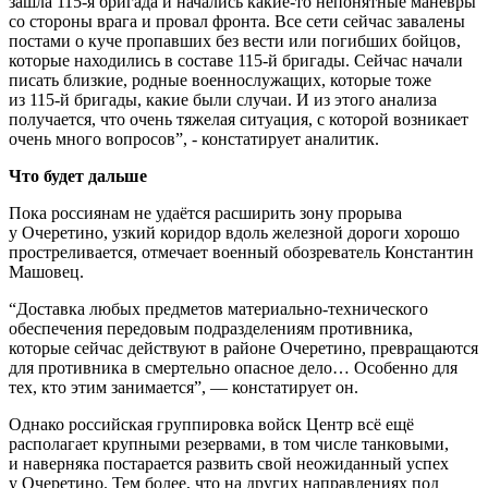
зашла 115-я бригада и начались какие-то непонятные маневры
со стороны врага и провал фронта. Все сети сейчас завалены
постами о куче пропавших без вести или погибших бойцов,
которые находились в составе 115-й бригады. Сейчас начали
писать близкие, родные военнослужащих, которые тоже
из 115-й бригады, какие были случаи. И из этого анализа
получается, что очень тяжелая ситуация, с которой возникает
очень много вопросов”, - констатирует аналитик.
Что будет дальше
Пока россиянам не удаётся расширить зону прорыва
у Очеретино, узкий коридор вдоль железной дороги хорошо
простреливается, отмечает военный обозреватель Константин
Машовец.
“Доставка любых предметов материально-технического
обеспечения передовым подразделениям противника,
которые сейчас действуют в районе Очеретино, превращаются
для противника в смертельно опасное дело… Особенно для
тех, кто этим занимается”, — констатирует он.
Однако российская группировка войск Центр всё ещё
располагает крупными резервами, в том числе танковыми,
и наверняка постарается развить свой неожиданный успех
у Очеретино. Тем более, что на других направлениях под