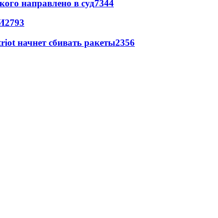
кого направлено в суд
7344
И
2793
triot начнет сбивать ракеты
2356