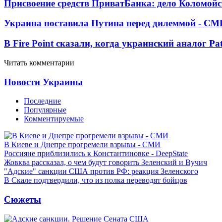
Присвоение средств ПриватБанка: дело Коломойс
Украина поставила Путина перед дилеммой - СМ
В Fire Point сказали, когда украинский аналог Pa
Читать комментарии
Новости Украины
Последние
Популярные
Комментируемые
В Киеве и Днепре прогремели взрывы - СМИ
Россияне приблизились к Константиновке - DeepState
Жовква рассказал, о чем будут говорить Зеленский и Вучич
"Адские" санкции США против РФ: реакция Зеленского
В Скале подтвердили, что из полка переводят бойцов
Сюжеты