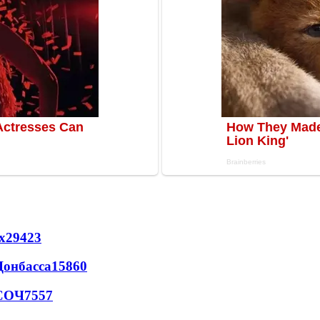
х
29423
Донбасса
15860
 СОЧ
7557