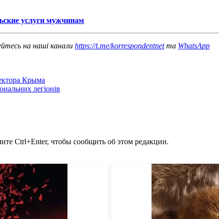
льские услуги мужчинам
уйтесь на наші канали
https://t.me/korrespondentnet
та
WhatsApp
сектора Крыма
іональних легіонів
те Ctrl+Enter, чтобы сообщить об этом редакции.