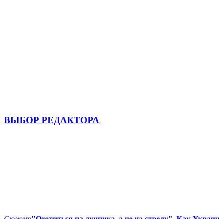
ВЫБОР РЕДАКТОРА
Сюжет
"Охотиться на лучника, а не на стрелу". Как Украи