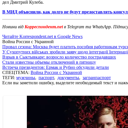
дел Дмитрий Кулеба.
В МИД объяснили, как долго не будут предоставлять консу
Новини від
Корреспондент.net
в Telegram та WhatsApp. Підпис
Читайте Korrespondent.net в Google News
Война России с Украиной
Провал сезона: Москва будет платить пособия работникам тур
У Сухопутних військах зробили заяву щодо інтеграції Інтернац
Взрыв в Сыктывкаре: возросло количество пострадавших
Стали известны объемы отключений в пятницу
Встреча президентов: Ермак и Рубио обсудили детали
СПЕЦТЕМА:
Война России с Украиной
ТЕГИ:
мужчины
,
паспорт
,
документы
,
загранпаспорт
Если вы заметили ошибку, выделите необходимый текст и нажми