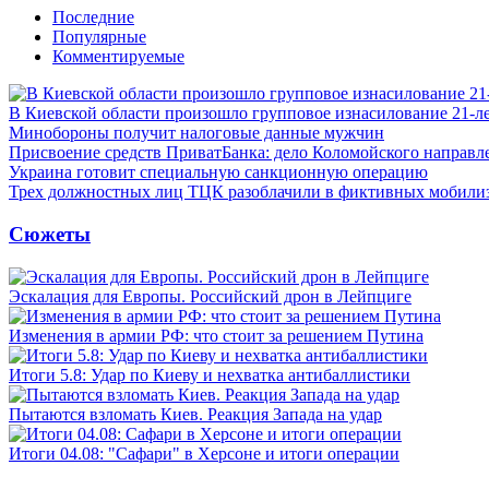
Последние
Популярные
Комментируемые
В Киевской области произошло групповое изнасилование 21-л
Минобороны получит налоговые данные мужчин
Присвоение средств ПриватБанка: дело Коломойского направле
Украина готовит специальную санкционную операцию
Трех должностных лиц ТЦК разоблачили в фиктивных мобили
Сюжеты
Эскалация для Европы. Российский дрон в Лейпциге
Изменения в армии РФ: что стоит за решением Путина
Итоги 5.8: Удар по Киеву и нехватка антибаллистики
Пытаются взломать Киев. Реакция Запада на удар
Итоги 04.08: "Сафари" в Херсоне и итоги операции