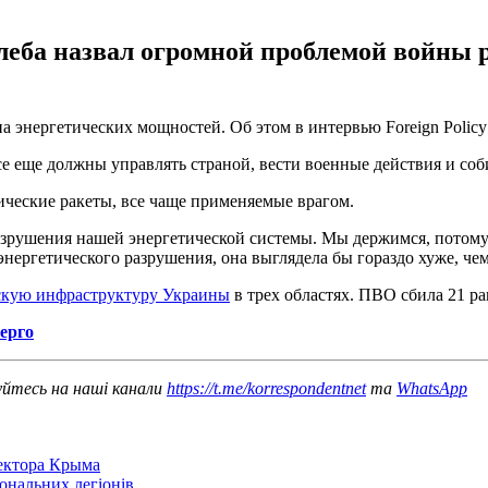
ба назвал огромной проблемой войны р
а энергетических мощностей. Об этом в интервью Foreign Polic
 еще должны управлять страной, вести военные действия и соби
ческие ракеты, все чаще применяемые врагом.
зрушения нашей энергетической системы. Мы держимся, потому 
 энергетического разрушения, она выглядела бы гораздо хуже, че
ескую инфраструктуру Украины
в трех областях. ПВО сбила 21 рак
нерго
уйтесь на наші канали
https://t.me/korrespondentnet
та
WhatsApp
сектора Крыма
іональних легіонів