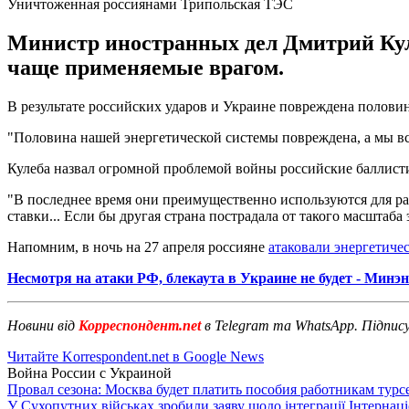
Уничтоженная россиянами Трипольская ТЭС
Министр иностранных дел Дмитрий Куле
чаще применяемые врагом.
В результате российских ударов и Украине повреждена половин
"Половина нашей энергетической системы повреждена, а мы все
Кулеба назвал огромной проблемой войны российские баллисти
"В последнее время они преимущественно используются для ра
ставки... Если бы другая страна пострадала от такого масштаба
Напомним, в ночь на 27 апреля россияне
атаковали энергетич
Несмотря на атаки РФ, блекаута в Украине не будет - Минэ
Новини від
Корреспондент.net
в Telegram та WhatsApp. Підпис
Читайте Korrespondent.net в Google News
Война России с Украиной
Провал сезона: Москва будет платить пособия работникам тур
У Сухопутних військах зробили заяву щодо інтеграції Інтернац