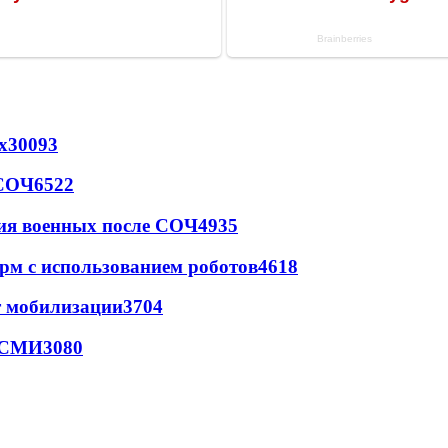
х
30093
 СОЧ
6522
ия военных после СОЧ
4935
рм с использованием роботов
4618
т мобилизации
3704
- СМИ
3080