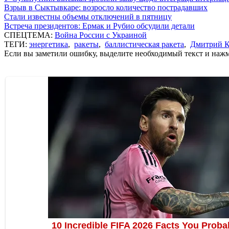
Взрыв в Сыктывкаре: возросло количество пострадавших
Стали известны объемы отключений в пятницу
Встреча президентов: Ермак и Рубио обсудили детали
СПЕЦТЕМА:
Война России с Украиной
ТЕГИ:
энергетика
,
ракеты
,
баллистическая ракета
,
Дмитрий К
Если вы заметили ошибку, выделите необходимый текст и нажми