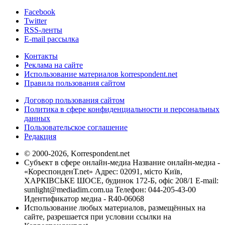
Facebook
Twitter
RSS-ленты
E-mail рассылка
Контакты
Реклама на сайте
Использование материалов korrespondent.net
Правила пользования сайтом
Договор пользования сайтом
Политика в сфере конфиденциальности и персональных
данных
Пользовательское соглашение
Редакция
© 2000-2026, Korrespondent.net
Субъект в сфере онлайн-медиа Название онлайн-медиа -
«КореспонденТ.net» Адрес: 02091, місто Київ,
ХАРКІВСЬКЕ ШОСЕ, будинок 172-Б, офіс 208/1 E-mail:
sunlight@mediadim.com.ua
Телефон: 044-205-43-00
Идентификатор медиа - R40-06068
Использование любых материалов, размещённых на
сайте, разрешается при условии ссылки на