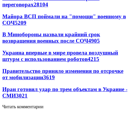
переговорах
28104
Майора ВСП поймали на "помощи" военному в
СОЧ
5209
В Минобороны назвали крайний срок
возвращения военных после СОЧ
4905
Украина впервые в мире провела воздушный
штурм с использованием роботов
4215
Правительство приняло изменения по отсрочке
от мобилизации
3619
Иран готовил удар по трем объектам в Украине -
СМИ
3021
Читать комментарии