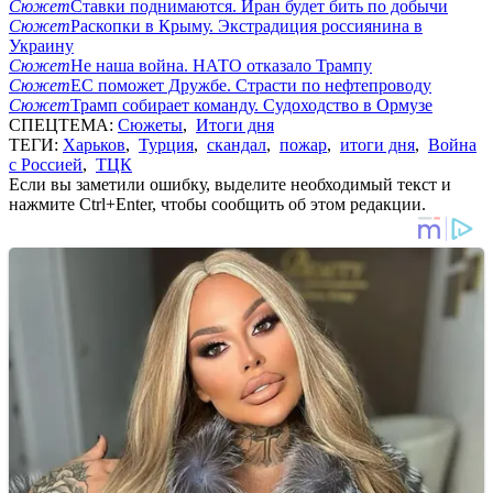
Сюжет
Ставки поднимаются. Иран будет бить по добычи
Сюжет
Раскопки в Крыму. Экстрадиция россиянина в
Украину
Сюжет
Не наша война. НАТО отказало Трампу
Сюжет
ЕС поможет Дружбе. Страсти по нефтепроводу
Сюжет
Трамп собирает команду. Судоходство в Ормузе
СПЕЦТЕМА:
Сюжеты
,
Итоги дня
ТЕГИ:
Харьков
,
Турция
,
скандал
,
пожар
,
итоги дня
,
Война
с Россией
,
ТЦК
Если вы заметили ошибку, выделите необходимый текст и
нажмите Ctrl+Enter, чтобы сообщить об этом редакции.