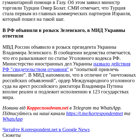
гуманитарной помощи в Газу. Об этом заявил министр
торговли Турции Омер Болат. СМИ отмечает, что Турция
стала первым из главных коммерческих партнеров Израиля,
который пошел на такой шаг.
В РФ объявили в розыск Зеленского, в МИД Украины
ответили
МВД России объявило в розыск президента Украины
Владимира Зеленского. В сообщении ведомства отмечается,
что его разыскивают по статье Уголовного кодекса РФ.
Министерство иностранных дел Украины
назвало действия
РФ "свидетельством отчаяния"
и "попыткой привлечь
внимание". В МИД напомнили, что в отличие от "ничтожных
российских объявлений", ордер Международного уголовного
суда на арест российского диктатора Владимира Путина
вполне реален и подлежит исполнению в 123 государствах
мира.
Новини від
Корреспондент.net
в Telegram та WhatsApp.
Підписуйтесь на наші канали
https://t.me/korrespondentnet
та
WhatsApp
Читайте Korrespondent.net в Google News
Сюжеты