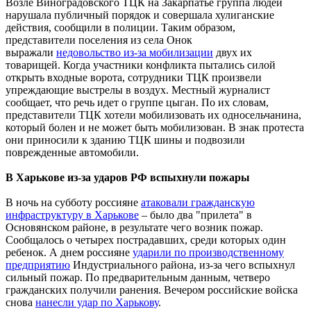
Возле Виноградовского ТЦК на Закарпатье группа людей
нарушала публичный порядок и совершала хулиганские
действия, сообщили в полиции. Таким образом,
представители поселения из села Онок
выражали
недовольство из-за мобилизации
двух их
товарищей. Когда участники конфликта пытались силой
открыть входные ворота, сотрудники ТЦК произвели
упреждающие выстрелы в воздух. Местный журналист
сообщает, что речь идет о группе цыган. По их словам,
представители ТЦК хотели мобилизовать их односельчанина,
который болен и не может быть мобилизован. В знак протеста
они приносили к зданию ТЦК шины и подвозили
поврежденные автомобили.
В Харькове из-за ударов РФ вспыхнули пожары
В ночь на субботу россияне
атаковали гражданскую
инфраструктуру в Харькове
– было два "прилета" в
Основянском районе, в результате чего возник пожар.
Сообщалось о четырех пострадавших, среди которых один
ребенок. А днем россияне
ударили по производственному
предприятию
Индустриального района, из-за чего вспыхнул
сильный пожар. По предварительным данным, четверо
гражданских получили ранения. Вечером российские войска
снова
нанесли удар по Харькову
.