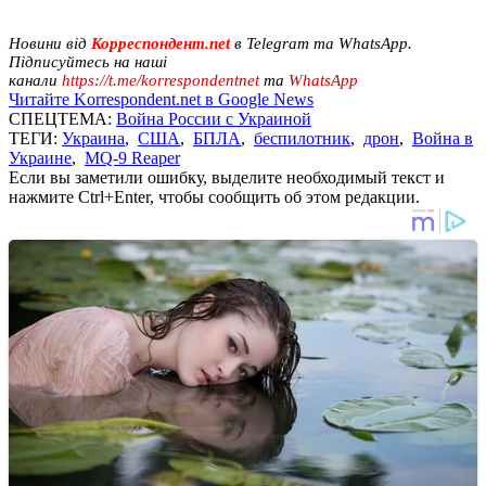
Новини від
Корреспондент.net
в Telegram та WhatsApp.
Підписуйтесь на наші
канали
https://t.me/korrespondentnet
та
WhatsApp
Читайте Korrespondent.net в Google News
СПЕЦТЕМА:
Война России с Украиной
ТЕГИ:
Украина
,
США
,
БПЛА
,
беспилотник
,
дрон
,
Война в
Украине
,
MQ-9 Reaper
Если вы заметили ошибку, выделите необходимый текст и
нажмите Ctrl+Enter, чтобы сообщить об этом редакции.