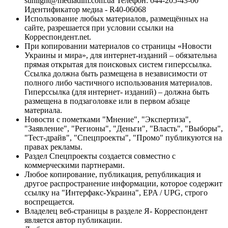
sunlight@mediadim.com.ua
Телефон: 044-205-43-00
Идентификатор медиа - R40-06068
Использование любых материалов, размещённых на
сайте, разрешается при условии ссылки на
Корреспондент.net.
При копировании материалов со страницы «Новости
Украины и мира», для интернет-изданий – обязательна
прямая открытая для поисковых систем гиперссылка.
Ссылка должна быть размещена в независимости от
полного либо частичного использования материалов.
Гиперссылка (для интернет- изданий) – должна быть
размещена в подзаголовке или в первом абзаце
материала.
Новости с пометками "Мнение", "Экспертиза",
"Заявление", "Регионы", "Деньги", "Власть", "Выборы",
"Тест-драйв", "Спецпроекты", "Промо" публикуются на
правах рекламы.
Раздел Спецпроекты создается совместно с
коммерческими партнерами.
Любое копирование, публикация, републикация и
другое распространение информации, которое содержит
ссылку на "Интерфакс-Украина", EPA / UPG, строго
воспрещается.
Владелец веб-страницы в разделе Я- Корреспондент
является автор публикации.