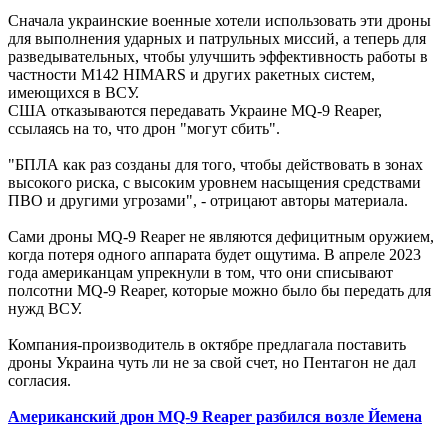
Сначала украинские военные хотели использовать эти дроны
для выполнения ударных и патрульных миссий, а теперь для
разведывательных, чтобы улучшить эффективность работы в
частности M142 HIMARS и других ракетных систем,
имеющихся в ВСУ.
США отказываются передавать Украине MQ-9 Reaper,
ссылаясь на то, что дрон "могут сбить".
"БПЛА как раз созданы для того, чтобы действовать в зонах
высокого риска, с высоким уровнем насыщения средствами
ПВО и другими угрозами", - отрицают авторы материала.
Сами дроны MQ-9 Reaper не являются дефицитным оружием,
когда потеря одного аппарата будет ощутима. В апреле 2023
года американцам упрекнули в том, что они списывают
полсотни MQ-9 Reaper, которые можно было бы передать для
нужд ВСУ.
Компания-производитель в октябре предлагала поставить
дроны Украина чуть ли не за свой счет, но Пентагон не дал
согласия.
Американский дрон MQ-9 Reaper разбился возле Йемена