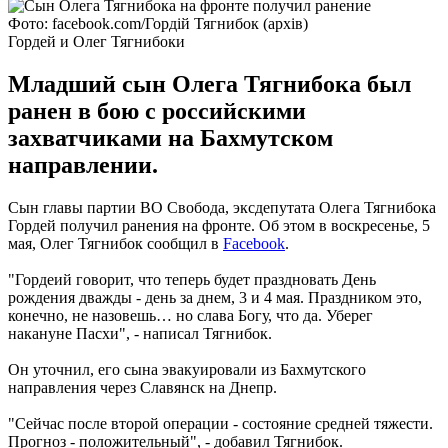
Фото: facebook.com/Гордій Тягнибок (архів)
Гордей и Олег Тягнибоки
Младший сын Олега Тягнибока был
ранен в бою с российскими
захватчиками на Бахмутском
направлении.
Сын главы партии ВО Свобода, эксдепутата Олега Тягнибока
Гордей получил ранения на фронте. Об этом в воскресенье, 5
мая, Олег Тягнибок сообщил в
Facebook
.
"Гордеий говорит, что теперь будет праздновать День
рождения дважды - день за днем, 3 и 4 мая. Праздником это,
конечно, не назовешь… но слава Богу, что да. Уберег
накануне Пасхи", - написал Тягнибок.
Он уточнил, его сына эвакуировали из Бахмутского
направления через Славянск на Днепр.
"Сейчас после второй операции - состояние средней тяжести.
Прогноз - положительный", - добавил Тягнибок.