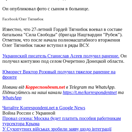
Он опубликовал фото с сыном в больнице.
Facebook/Олег Тягнибок
Известно, что 27-летний Гордей Тягнибок воевал в составе
батальона "Сила Свободы" (бригада Нацгвардии "Рубеж").
Отметим, что после начала полномасштабного вторжения
Олег Тягнибок также вступил в ряды ВСУ.
Украинский писатель Станислав Асеев получил ранение.
Он
получил контузию под селом Очеретино Донецкой области.
Юморист Виктор Розовый получил тяжелое ранение на
фронте
Новини від
Корреспондент.net
в Telegram та WhatsApp.
Підписуйтесь на наші канали
https://t.me/korrespondentnet
та
WhatsApp
Читайте Korrespondent.net в Google News
Война России с Украиной
Провал сезона: Москва будет платить пособия работникам
турсектора Крыма
У Сухопутних військах зробили заяву щодо інтеграції