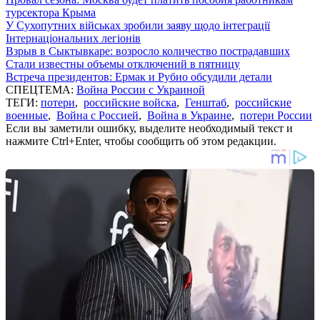
турсектора Крыма
У Сухопутних військах зробили заяву щодо інтеграції
Інтернаціональних легіонів
Взрыв в Сыктывкаре: возросло количество пострадавших
Стали известны объемы отключений в пятницу
Встреча президентов: Ермак и Рубио обсудили детали
СПЕЦТЕМА:
Война России с Украиной
ТЕГИ:
потери
,
российские войска
,
Генштаб
,
российские
военные
,
Война с Россией
,
Война в Украине
,
потери России
Если вы заметили ошибку, выделите необходимый текст и
нажмите Ctrl+Enter, чтобы сообщить об этом редакции.