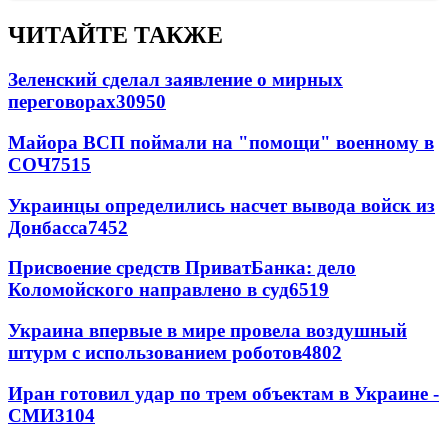
ЧИТАЙТЕ ТАКЖЕ
Зеленский сделал заявление о мирных
переговорах
30950
Майора ВСП поймали на "помощи" военному в
СОЧ
7515
Украинцы определились насчет вывода войск из
Донбасса
7452
Присвоение средств ПриватБанка: дело
Коломойского направлено в суд
6519
Украина впервые в мире провела воздушный
штурм с использованием роботов
4802
Иран готовил удар по трем объектам в Украине -
СМИ
3104