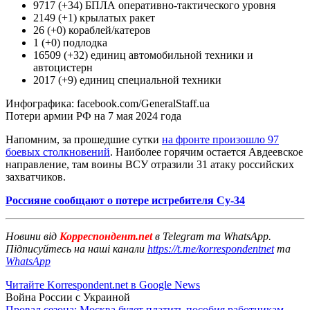
9717 (+34) БПЛА оперативно-тактического уровня
2149 (+1) крылатых ракет
26 (+0) кораблей/катеров
1 (+0) подлодка
16509 (+32) единиц автомобильной техники и
автоцистерн
2017 (+9) единиц специальной техники
Инфографика: facebook.com/GeneralStaff.ua
Потери армии РФ на 7 мая 2024 года
Напомним, за прошедшие сутки
на фронте произошло 97
боевых столкновений
. Наиболее горячим остается Авдеевское
направление, там воины ВСУ отразили 31 атаку российских
захватчиков.
Россияне сообщают о потере истребителя Су-34
Новини від
Корреспондент.net
в Telegram та WhatsApp.
Підписуйтесь на наші канали
https://t.me/korrespondentnet
та
WhatsApp
Читайте Korrespondent.net в Google News
Война России с Украиной
Провал сезона: Москва будет платить пособия работникам